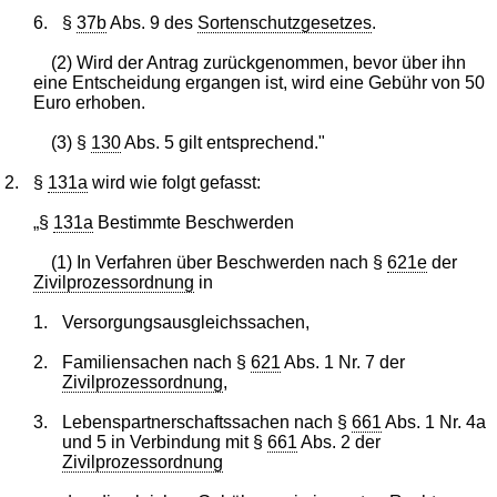
6.
§
37b
Abs. 9 des
Sortenschutzgesetzes
.
(2) Wird der Antrag zurückgenommen, bevor über ihn
eine Entscheidung ergangen ist, wird eine Gebühr von 50
Euro erhoben.
(3) §
130
Abs. 5 gilt entsprechend."
2.
§
131a
wird wie folgt gefasst:
„§
131a
Bestimmte Beschwerden
(1) In Verfahren über Beschwerden nach §
621e
der
Zivilprozessordnung
in
1.
Versorgungsausgleichssachen,
2.
Familiensachen nach §
621
Abs. 1 Nr. 7 der
Zivilprozessordnung
,
3.
Lebenspartnerschaftssachen nach §
661
Abs. 1 Nr. 4a
und 5 in Verbindung mit §
661
Abs. 2 der
Zivilprozessordnung