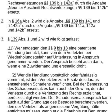
Rechtsverletzungen §§
139
bis
142a
" durch die Angabe
„Neunter Abschnitt Rechtsverletzungen §§
139
bis 142b"
ersetzt.
2.
In §
16a
Abs. 2 wird die Angabe „§§
139
bis
141
und
§
142a
" durch die Angabe „§§
139
bis 141a,
142a
und 142b" ersetzt.
3.
§
139
Abs. 1 und 2 wird wie folgt gefasst:
„(1) Wer entgegen den §§
9
bis
13
eine patentierte
Erfindung benutzt, kann von dem Verletzten bei
Wiederholungsgefahr auf Unterlassung in Anspruch
genommen werden. Der Anspruch besteht auch dann,
wenn eine Zuwiderhandlung erstmalig droht.
(2) Wer die Handlung vorsätzlich oder fahrlässig
vornimmt, ist dem Verletzten zum Ersatz des daraus
entstehenden Schadens verpflichtet. Bei der Bemessung
des Schadensersatzes kann auch der Gewinn, den der
Verletzer durch die Verletzung des Rechts erzielt hat,
berücksichtigt werden. Der Schadensersatzanspruch kann
auch auf der Grundlage des Betrages berechnet werden,
den der Verletzer als angemessene Vergütung hätte
entrichten müssen, wenn er die Erlaubnis zur Benutzung