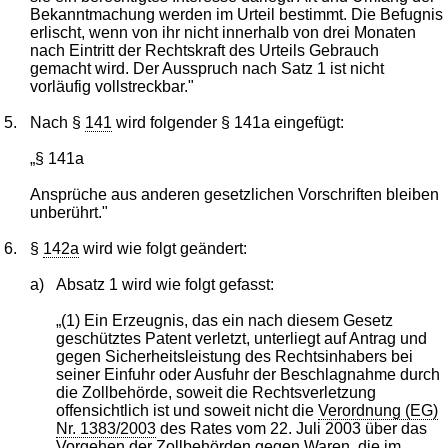
Bekanntmachung werden im Urteil bestimmt. Die Befugnis
erlischt, wenn von ihr nicht innerhalb von drei Monaten
nach Eintritt der Rechtskraft des Urteils Gebrauch
gemacht wird. Der Ausspruch nach Satz 1 ist nicht
vorläufig vollstreckbar."
5.
Nach §
141
wird folgender § 141a eingefügt:
„§ 141a
Ansprüche aus anderen gesetzlichen Vorschriften bleiben
unberührt."
6.
§
142a
wird wie folgt geändert:
a)
Absatz 1 wird wie folgt gefasst:
„(1) Ein Erzeugnis, das ein nach diesem Gesetz
geschütztes Patent verletzt, unterliegt auf Antrag und
gegen Sicherheitsleistung des Rechtsinhabers bei
seiner Einfuhr oder Ausfuhr der Beschlagnahme durch
die Zollbehörde, soweit die Rechtsverletzung
offensichtlich ist und soweit nicht die
Verordnung (EG)
Nr. 1383/2003
des Rates vom 22. Juli 2003 über das
Vorgehen der Zollbehörden gegen Waren, die im