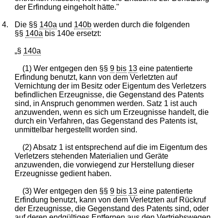
der Erfindung eingeholt hätte."
4.
Die §§
140a
und
140b
werden durch die folgenden
§§
140a
bis 140e ersetzt:
„§
140a
(1) Wer entgegen den §§
9
bis
13
eine patentierte
Erfindung benutzt, kann von dem Verletzten auf
Vernichtung der im Besitz oder Eigentum des Verletzers
befindlichen Erzeugnisse, die Gegenstand des Patents
sind, in Anspruch genommen werden. Satz 1 ist auch
anzuwenden, wenn es sich um Erzeugnisse handelt, die
durch ein Verfahren, das Gegenstand des Patents ist,
unmittelbar hergestellt worden sind.
(2) Absatz 1 ist entsprechend auf die im Eigentum des
Verletzers stehenden Materialien und Geräte
anzuwenden, die vorwiegend zur Herstellung dieser
Erzeugnisse gedient haben.
(3) Wer entgegen den §§
9
bis
13
eine patentierte
Erfindung benutzt, kann von dem Verletzten auf Rückruf
der Erzeugnisse, die Gegenstand des Patents sind, oder
auf deren endgültiges Entfernen aus den Vertriebswegen