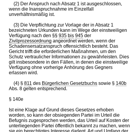
(2) Der Anspruch nach Absatz 1 ist ausgeschlossen,
wenn die Inanspruchnahme im Einzelfall
unverhältnismäßig ist.
(3) Die Verpflichtung zur Vorlage der in Absatz 1
bezeichneten Urkunden kann im Wege der einstweiligen
Verfügung nach den §§
935
bis
945
der
Zivilprozessordnung
angeordnet werden, wenn der
Schadensersatzanspruch offensichtlich besteht. Das
Gericht trifft die erforderlichen Maßnahmen, um den
Schutz vertraulicher Informationen zu gewährleisten. Dies
gilt insbesondere in den Fällen, in denen die einstweilige
Verfügung ohne vorherige Anhörung des Gegners
erlassen wird.
(4) §
811
des
Bürgerlichen Gesetzbuchs
sowie §
140b
Abs. 8 gelten entsprechend.
§ 140e
Ist eine Klage auf Grund dieses Gesetzes erhoben
worden, so kann der obsiegenden Partei im Urteil die
Befugnis zugesprochen werden, das Urteil auf Kosten der
unterliegenden Partei öffentlich bekannt zu machen, wenn
sie ein berechtigtes Interesse darlegt. Art und Umfang der