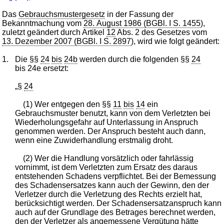
Das
Gebrauchsmustergesetz
in der Fassung der
Bekanntmachung vom
28. August 1986 (BGBl. I S. 1455
),
zuletzt geändert durch Artikel
12
Abs. 2 des Gesetzes vom
13. Dezember 2007 (BGBl. I S. 2897
), wird wie folgt geändert:
1.
Die §§
24
bis
24b
werden durch die folgenden §§
24
bis 24e ersetzt:
„§
24
(1) Wer entgegen den §§
11
bis
14
ein
Gebrauchsmuster benutzt, kann von dem Verletzten bei
Wiederholungsgefahr auf Unterlassung in Anspruch
genommen werden. Der Anspruch besteht auch dann,
wenn eine Zuwiderhandlung erstmalig droht.
(2) Wer die Handlung vorsätzlich oder fahrlässig
vornimmt, ist dem Verletzten zum Ersatz des daraus
entstehenden Schadens verpflichtet. Bei der Bemessung
des Schadensersatzes kann auch der Gewinn, den der
Verletzer durch die Verletzung des Rechts erzielt hat,
berücksichtigt werden. Der Schadensersatzanspruch kann
auch auf der Grundlage des Betrages berechnet werden,
den der Verletzer als angemessene Vergütung hätte