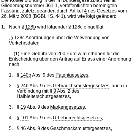
Die
Kostenordnung
in der im Bundesgesetzblatt Teil III,
Gliederungsnummer 361-1, veröffentlichten bereinigten
Fassung, zuletzt geändert durch Artikel
4
des Gesetzes vom
26. März 2008 (BGBl. I S. 441
), wird wie folgt geändert:
1.
Nach §
128b
wird folgender § 128c eingefügt:
„§ 128c Anordnungen über die Verwendung von
Verkehrsdaten
(1) Eine Gebühr von 200 Euro wird erhoben für die
Entscheidung über den Antrag auf Erlass einer Anordnung
nach
1.
§
140b
Abs. 9 des
Patentgesetzes
,
2.
§
24b
Abs. 9 des
Gebrauchsmustergesetzes
, auch in
Verbindung mit §
9
Abs. 2 des
Halbleiterschutzgesetzes
,
3.
§
19
Abs. 9 des
Markengesetzes
,
4.
§
101
Abs. 9 des
Urheberrechtsgesetzes
,
5.
§
46
Abs. 9 des
Geschmacksmustergesetzes
,