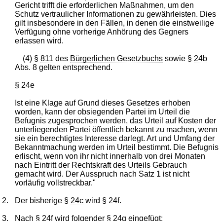
Gericht trifft die erforderlichen Maßnahmen, um den
Schutz vertraulicher Informationen zu gewährleisten. Dies
gilt insbesondere in den Fällen, in denen die einstweilige
Verfügung ohne vorherige Anhörung des Gegners
erlassen wird.
(4) §
811
des
Bürgerlichen Gesetzbuchs
sowie §
24b
Abs. 8 gelten entsprechend.
§ 24e
Ist eine Klage auf Grund dieses Gesetzes erhoben
worden, kann der obsiegenden Partei im Urteil die
Befugnis zugesprochen werden, das Urteil auf Kosten der
unterliegenden Partei öffentlich bekannt zu machen, wenn
sie ein berechtigtes Interesse darlegt. Art und Umfang der
Bekanntmachung werden im Urteil bestimmt. Die Befugnis
erlischt, wenn von ihr nicht innerhalb von drei Monaten
nach Eintritt der Rechtskraft des Urteils Gebrauch
gemacht wird. Der Ausspruch nach Satz 1 ist nicht
vorläufig vollstreckbar."
2.
Der bisherige §
24c
wird § 24f.
3.
Nach § 24f wird folgender § 24g eingefügt: