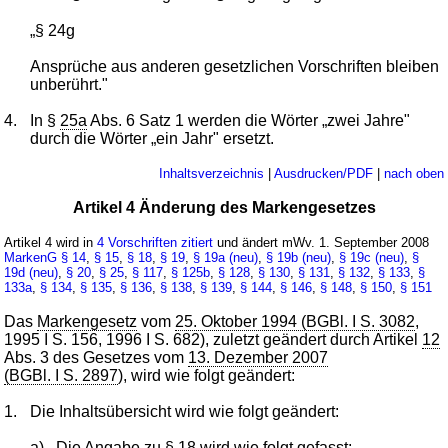
„§ 24g
Ansprüche aus anderen gesetzlichen Vorschriften bleiben
unberührt."
4.
In §
25a
Abs. 6 Satz 1 werden die Wörter „zwei Jahre"
durch die Wörter „ein Jahr" ersetzt.
Inhaltsverzeichnis
|
Ausdrucken/PDF
|
nach oben
Artikel 4 Änderung des Markengesetzes
Artikel 4 wird in
4 Vorschriften zitiert
und ändert mWv. 1. September 2008
MarkenG
§ 14
,
§ 15
,
§ 18
,
§ 19
,
§ 19a (neu)
,
§ 19b (neu)
,
§ 19c (neu)
,
§
19d (neu)
,
§ 20
,
§ 25
,
§ 117
,
§ 125b
,
§ 128
,
§ 130
,
§ 131
,
§ 132
,
§ 133
,
§
133a
,
§ 134
,
§ 135
,
§ 136
,
§ 138
,
§ 139
,
§ 144
,
§ 146
,
§ 148
,
§ 150
,
§ 151
Das
Markengesetz
vom
25. Oktober 1994 (BGBl. I S. 3082
,
1995 I S. 156, 1996 I S. 682), zuletzt geändert durch Artikel
12
Abs. 3 des Gesetzes vom
13. Dezember 2007
(BGBl. I S. 2897
), wird wie folgt geändert:
1.
Die Inhaltsübersicht wird wie folgt geändert:
a)
Die Angabe zu §
18
wird wie folgt gefasst: