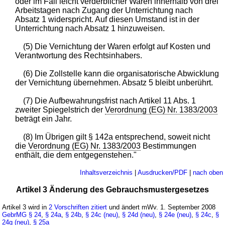
oder im Fall leicht verderblicher Waren innerhalb von drei
Arbeitstagen nach Zugang der Unterrichtung nach
Absatz 1 widerspricht. Auf diesen Umstand ist in der
Unterrichtung nach Absatz 1 hinzuweisen.
(5) Die Vernichtung der Waren erfolgt auf Kosten und
Verantwortung des Rechtsinhabers.
(6) Die Zollstelle kann die organisatorische Abwicklung
der Vernichtung übernehmen. Absatz 5 bleibt unberührt.
(7) Die Aufbewahrungsfrist nach Artikel 11 Abs. 1
zweiter Spiegelstrich der
Verordnung (EG) Nr. 1383/2003
beträgt ein Jahr.
(8) Im Übrigen gilt § 142a entsprechend, soweit nicht
die
Verordnung (EG) Nr. 1383/2003
Bestimmungen
enthält, die dem entgegenstehen."
Inhaltsverzeichnis
|
Ausdrucken/PDF
|
nach oben
Artikel 3 Änderung des Gebrauchsmustergesetzes
Artikel 3 wird in
2 Vorschriften zitiert
und ändert mWv. 1. September 2008
GebrMG
§ 24
,
§ 24a
,
§ 24b
,
§ 24c (neu)
,
§ 24d (neu)
,
§ 24e (neu)
,
§ 24c
,
§
24g (neu)
,
§ 25a