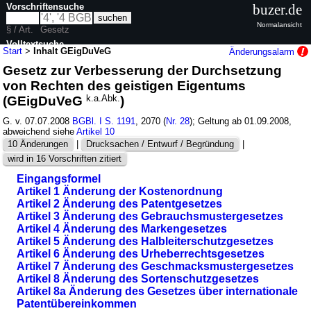
Vorschriftensuche
buzer.de
Normalansicht
§ / Art.
Gesetz
Volltextsuche
Start
>
Inhalt GEigDuVeG
Änderungsalarm
Gesetz zur Verbesserung der Durchsetzung
nur in GEigDuVeG
von Rechten des geistigen Eigentums
(GEigDuVeG
k.a.Abk.
)
G. v. 07.07.2008
BGBl. I S. 1191
, 2070 (
Nr. 28
); Geltung ab 01.09.2008,
abweichend siehe
Artikel 10
10 Änderungen
|
Drucksachen / Entwurf / Begründung
|
wird in 16 Vorschriften zitiert
Eingangsformel
Artikel 1 Änderung der Kostenordnung
Artikel 2 Änderung des Patentgesetzes
Artikel 3 Änderung des Gebrauchsmustergesetzes
Artikel 4 Änderung des Markengesetzes
Artikel 5 Änderung des Halbleiterschutzgesetzes
Artikel 6 Änderung des Urheberrechtsgesetzes
Artikel 7 Änderung des Geschmacksmustergesetzes
Artikel 8 Änderung des Sortenschutzgesetzes
Artikel 8a Änderung des Gesetzes über internationale
Patentübereinkommen