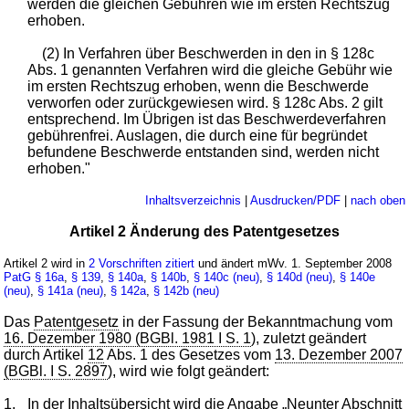
werden die gleichen Gebühren wie im ersten Rechtszug
erhoben.
(2) In Verfahren über Beschwerden in den in § 128c
Abs. 1 genannten Verfahren wird die gleiche Gebühr wie
im ersten Rechtszug erhoben, wenn die Beschwerde
verworfen oder zurückgewiesen wird. § 128c Abs. 2 gilt
entsprechend. Im Übrigen ist das Beschwerdeverfahren
gebührenfrei. Auslagen, die durch eine für begründet
befundene Beschwerde entstanden sind, werden nicht
erhoben."
Inhaltsverzeichnis
|
Ausdrucken/PDF
|
nach oben
Artikel 2 Änderung des Patentgesetzes
Artikel 2 wird in
2 Vorschriften zitiert
und ändert mWv. 1. September 2008
PatG
§ 16a
,
§ 139
,
§ 140a
,
§ 140b
,
§ 140c (neu)
,
§ 140d (neu)
,
§ 140e
(neu)
,
§ 141a (neu)
,
§ 142a
,
§ 142b (neu)
Das
Patentgesetz
in der Fassung der Bekanntmachung vom
16. Dezember 1980 (BGBl. 1981 I S. 1
), zuletzt geändert
durch Artikel
12
Abs. 1 des Gesetzes vom
13. Dezember 2007
(BGBl. I S. 2897
), wird wie folgt geändert:
1.
In der Inhaltsübersicht wird die Angabe „Neunter Abschnitt