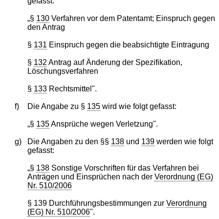
gefasst:
„§
130
Verfahren vor dem Patentamt; Einspruch gegen
den Antrag
§
131
Einspruch gegen die beabsichtigte Eintragung
§
132
Antrag auf Änderung der Spezifikation,
Löschungsverfahren
§
133
Rechtsmittel".
f)
Die Angabe zu §
135
wird wie folgt gefasst:
„§
135
Ansprüche wegen Verletzung".
g)
Die Angaben zu den §§
138
und
139
werden wie folgt
gefasst:
„§
138
Sonstige Vorschriften für das Verfahren bei
Anträgen und Einsprüchen nach der
Verordnung (EG)
Nr. 510/2006
§ 139 Durchführungsbestimmungen zur
Verordnung
(EG) Nr. 510/2006
".