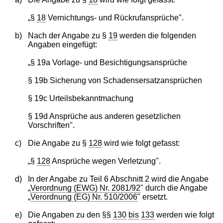
„§
18
Vernichtungs- und Rückrufansprüche".
b)
Nach der Angabe zu §
19
werden die folgenden
Angaben eingefügt:
„§ 19a Vorlage- und Besichtigungsansprüche
§ 19b Sicherung von Schadensersatzansprüchen
§ 19c Urteilsbekanntmachung
§ 19d Ansprüche aus anderen gesetzlichen
Vorschriften".
c)
Die Angabe zu §
128
wird wie folgt gefasst:
„§
128
Ansprüche wegen Verletzung".
d)
In der Angabe zu Teil 6 Abschnitt 2 wird die Angabe
„
Verordnung (EWG) Nr. 2081/92
" durch die Angabe
„
Verordnung (EG) Nr. 510/2006
" ersetzt.
e)
Die Angaben zu den §§
130
bis
133
werden wie folgt