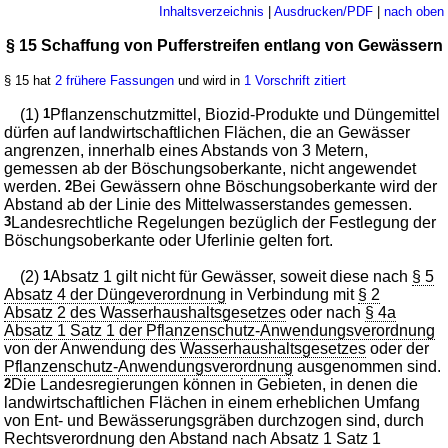
Inhaltsverzeichnis
|
Ausdrucken/PDF
|
nach oben
§ 15 Schaffung von Pufferstreifen entlang von Gewässern
§ 15 hat
2 frühere Fassungen
und wird in
1 Vorschrift zitiert
(1)
1
Pflanzenschutzmittel, Biozid-Produkte und Düngemittel
dürfen auf landwirtschaftlichen Flächen, die an Gewässer
angrenzen, innerhalb eines Abstands von 3 Metern,
gemessen ab der Böschungsoberkante, nicht angewendet
werden.
2
Bei Gewässern ohne Böschungsoberkante wird der
Abstand ab der Linie des Mittelwasserstandes gemessen.
3
Landesrechtliche Regelungen bezüglich der Festlegung der
Böschungsoberkante oder Uferlinie gelten fort.
(2)
1
Absatz 1 gilt nicht für Gewässer, soweit diese nach
§ 5
Absatz 4 der Düngeverordnung
in Verbindung mit
§ 2
Absatz 2 des Wasserhaushaltsgesetzes
oder nach
§ 4a
Absatz 1 Satz 1 der Pflanzenschutz-Anwendungsverordnung
von der Anwendung des
Wasserhaushaltsgesetzes
oder der
Pflanzenschutz-Anwendungsverordnung
ausgenommen sind.
2
Die Landesregierungen können in Gebieten, in denen die
landwirtschaftlichen Flächen in einem erheblichen Umfang
von Ent- und Bewässerungsgräben durchzogen sind, durch
Rechtsverordnung den Abstand nach Absatz 1 Satz 1