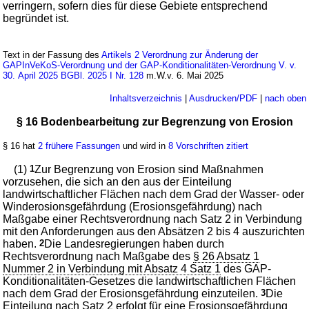
verringern, sofern dies für diese Gebiete entsprechend
begründet ist.
Text in der Fassung des
Artikels 2 Verordnung zur Änderung der
GAPInVeKoS-Verordnung und der GAP-Konditionalitäten-Verordnung V. v.
30. April 2025 BGBl. 2025 I Nr. 128
m.W.v. 6. Mai 2025
Inhaltsverzeichnis
|
Ausdrucken/PDF
|
nach oben
§ 16 Bodenbearbeitung zur Begrenzung von Erosion
§ 16 hat
2 frühere Fassungen
und wird in
8 Vorschriften zitiert
(1)
1
Zur Begrenzung von Erosion sind Maßnahmen
vorzusehen, die sich an den aus der Einteilung
landwirtschaftlicher Flächen nach dem Grad der Wasser- oder
Winderosionsgefährdung (Erosionsgefährdung) nach
Maßgabe einer Rechtsverordnung nach Satz 2 in Verbindung
mit den Anforderungen aus den Absätzen 2 bis 4 auszurichten
haben.
2
Die Landesregierungen haben durch
Rechtsverordnung nach Maßgabe des
§ 26 Absatz 1
Nummer 2 in Verbindung mit Absatz 4 Satz 1
des GAP-
Konditionalitäten-Gesetzes die landwirtschaftlichen Flächen
nach dem Grad der Erosionsgefährdung einzuteilen.
3
Die
Einteilung nach Satz 2 erfolgt für eine Erosionsgefährdung