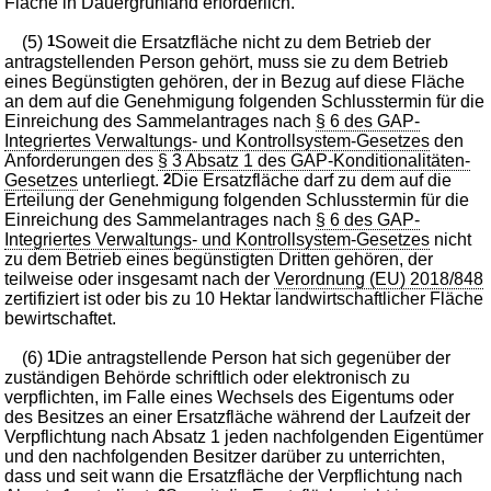
Fläche in Dauergrünland erforderlich.
(5)
1
Soweit die Ersatzfläche nicht zu dem Betrieb der
antragstellenden Person gehört, muss sie zu dem Betrieb
eines Begünstigten gehören, der in Bezug auf diese Fläche
an dem auf die Genehmigung folgenden Schlusstermin für die
Einreichung des Sammelantrages nach
§ 6 des GAP-
Integriertes Verwaltungs- und Kontrollsystem-Gesetzes
den
Anforderungen des
§ 3 Absatz 1 des GAP-Konditionalitäten-
Gesetzes
unterliegt.
2
Die Ersatzfläche darf zu dem auf die
Erteilung der Genehmigung folgenden Schlusstermin für die
Einreichung des Sammelantrages nach
§ 6 des GAP-
Integriertes Verwaltungs- und Kontrollsystem-Gesetzes
nicht
zu dem Betrieb eines begünstigten Dritten gehören, der
teilweise oder insgesamt nach der
Verordnung (EU) 2018/848
zertifiziert ist oder bis zu 10 Hektar landwirtschaftlicher Fläche
bewirtschaftet.
(6)
1
Die antragstellende Person hat sich gegenüber der
zuständigen Behörde schriftlich oder elektronisch zu
verpflichten, im Falle eines Wechsels des Eigentums oder
des Besitzes an einer Ersatzfläche während der Laufzeit der
Verpflichtung nach Absatz 1 jeden nachfolgenden Eigentümer
und den nachfolgenden Besitzer darüber zu unterrichten,
dass und seit wann die Ersatzfläche der Verpflichtung nach