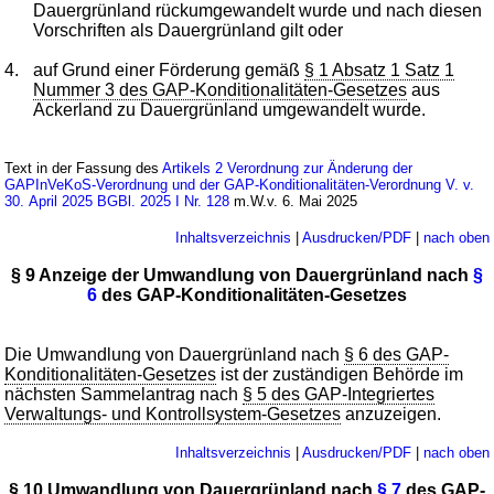
Dauergrünland rückumgewandelt wurde und nach diesen
Vorschriften als Dauergrünland gilt oder
4.
auf Grund einer Förderung gemäß
§ 1 Absatz 1 Satz 1
Nummer 3 des GAP-Konditionalitäten-Gesetzes
aus
Ackerland zu Dauergrünland umgewandelt wurde.
Text in der Fassung des
Artikels 2 Verordnung zur Änderung der
GAPInVeKoS-Verordnung und der GAP-Konditionalitäten-Verordnung V. v.
30. April 2025 BGBl. 2025 I Nr. 128
m.W.v. 6. Mai 2025
Inhaltsverzeichnis
|
Ausdrucken/PDF
|
nach oben
§ 9 Anzeige der Umwandlung von Dauergrünland nach
§
6
des GAP-Konditionalitäten-Gesetzes
Die Umwandlung von Dauergrünland nach
§ 6 des GAP-
Konditionalitäten-Gesetzes
ist der zuständigen Behörde im
nächsten Sammelantrag nach
§ 5 des GAP-Integriertes
Verwaltungs- und Kontrollsystem-Gesetzes
anzuzeigen.
Inhaltsverzeichnis
|
Ausdrucken/PDF
|
nach oben
§ 10 Umwandlung von Dauergrünland nach
§ 7
des GAP-