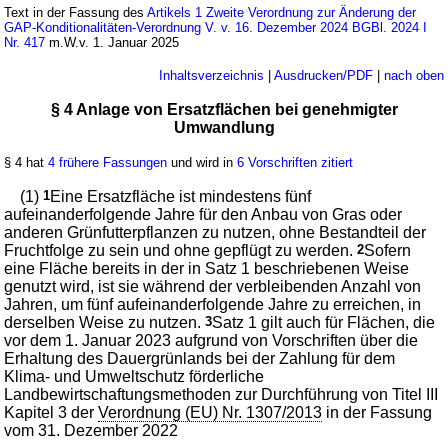
Text in der Fassung des
Artikels 1 Zweite Verordnung zur Änderung der
GAP-Konditionalitäten-Verordnung V. v. 16. Dezember 2024 BGBl. 2024 I
Nr. 417
m.W.v. 1. Januar 2025
Inhaltsverzeichnis
|
Ausdrucken/PDF
|
nach oben
§ 4 Anlage von Ersatzflächen bei genehmigter
Umwandlung
§ 4 hat
4 frühere Fassungen
und wird in
6 Vorschriften zitiert
(1)
1
Eine Ersatzfläche ist mindestens fünf
aufeinanderfolgende Jahre für den Anbau von Gras oder
anderen Grünfutterpflanzen zu nutzen, ohne Bestandteil der
Fruchtfolge zu sein und ohne gepflügt zu werden.
2
Sofern
eine Fläche bereits in der in Satz 1 beschriebenen Weise
genutzt wird, ist sie während der verbleibenden Anzahl von
Jahren, um fünf aufeinanderfolgende Jahre zu erreichen, in
derselben Weise zu nutzen.
3
Satz 1 gilt auch für Flächen, die
vor dem 1. Januar 2023 aufgrund von Vorschriften über die
Erhaltung des Dauergrünlands bei der Zahlung für dem
Klima- und Umweltschutz förderliche
Landbewirtschaftungsmethoden zur Durchführung von Titel III
Kapitel 3 der
Verordnung (EU) Nr. 1307/2013
in der Fassung
vom 31. Dezember 2022