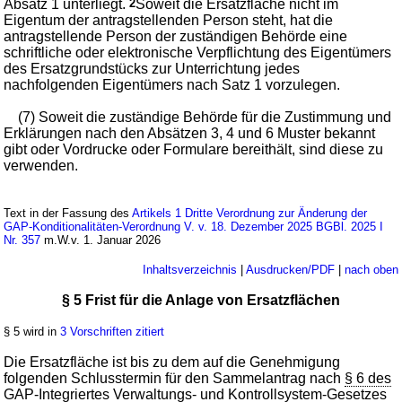
Absatz 1 unterliegt.
2
Soweit die Ersatzfläche nicht im
Eigentum der antragstellenden Person steht, hat die
antragstellende Person der zuständigen Behörde eine
schriftliche oder elektronische Verpflichtung des Eigentümers
des Ersatzgrundstücks zur Unterrichtung jedes
nachfolgenden Eigentümers nach Satz 1 vorzulegen.
(7) Soweit die zuständige Behörde für die Zustimmung und
Erklärungen nach den Absätzen 3, 4 und 6 Muster bekannt
gibt oder Vordrucke oder Formulare bereithält, sind diese zu
verwenden.
Text in der Fassung des
Artikels 1 Dritte Verordnung zur Änderung der
GAP-Konditionalitäten-Verordnung V. v. 18. Dezember 2025 BGBl. 2025 I
Nr. 357
m.W.v. 1. Januar 2026
Inhaltsverzeichnis
|
Ausdrucken/PDF
|
nach oben
§ 5 Frist für die Anlage von Ersatzflächen
§ 5 wird in
3 Vorschriften zitiert
Die Ersatzfläche ist bis zu dem auf die Genehmigung
folgenden Schlusstermin für den Sammelantrag nach
§ 6 des
GAP-Integriertes Verwaltungs- und Kontrollsystem-Gesetzes