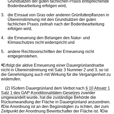
Grundsätzen der guten fachlichen Praxis entsprechende
Bodenbearbeitung erfolgen wird,
3.
die Einsaat von Gras oder anderen Grünfutterpflanzen in
Übereinstimmung mit den Grundsätzen der guten
fachlichen Praxis zeitnah nach der Bodenbearbeitung
erfolgen wird,
4.
die Erneuerung den Belangen des Natur- und
Klimaschutzes nicht widerspricht und
5.
andere Rechtsvorschriften der Erneuerung nicht
entgegenstehen.
4
Erfolgt die aktive Erneuerung einer Dauergrünlandnarbe
nicht in Übereinstimmung mit Satz 3 Nummer 2 und 3, so ist
die Genehmigung auch mit Wirkung für die Vergangenheit zu
widerrufen.
(2)
1
Sofern Dauergrünland dem Verbot nach
§ 10 Absatz 1
Satz 1 des GAP-Konditionalitäten-Gesetzes
zuwider
umgewandelt wurde, hat die zuständige Behörde die
Rückumwandlung der Fläche in Dauergrünland anzuordnen.
2
Die Anordnung ist an den Begünstigten zu richten, der zum
Zeitpunkt der Anordnung Bewirtschafter der Fläche ist.
3
Die