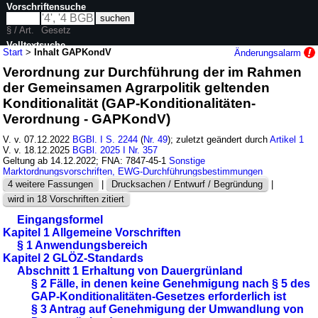
Vorschriftensuche
§ / Art.
Gesetz
Volltextsuche
Start
>
Inhalt GAPKondV
Änderungsalarm
Verordnung zur Durchführung der im Rahmen
nur in GAPKondV
der Gemeinsamen Agrarpolitik geltenden
Konditionalität (GAP-Konditionalitäten-
Verordnung - GAPKondV)
V. v. 07.12.2022
BGBl. I S. 2244
(
Nr. 49
); zuletzt geändert durch
Artikel 1
V. v. 18.12.2025
BGBl. 2025 I Nr. 357
Geltung ab 14.12.2022; FNA: 7847-45-1
Sonstige
Marktordnungsvorschriften, EWG-Durchführungsbestimmungen
4 weitere Fassungen
|
Drucksachen / Entwurf / Begründung
|
wird in 18 Vorschriften zitiert
Eingangsformel
Kapitel 1 Allgemeine Vorschriften
§ 1 Anwendungsbereich
Kapitel 2 GLÖZ-Standards
Abschnitt 1 Erhaltung von Dauergrünland
§ 2 Fälle, in denen keine Genehmigung nach § 5 des
GAP-Konditionalitäten-Gesetzes erforderlich ist
§ 3 Antrag auf Genehmigung der Umwandlung von