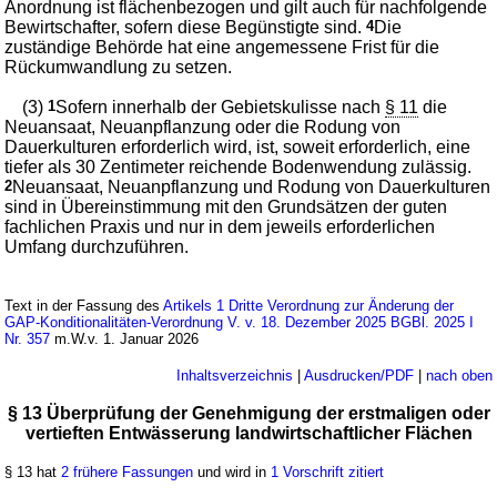
Anordnung ist flächenbezogen und gilt auch für nachfolgende
Bewirtschafter, sofern diese Begünstigte sind.
4
Die
zuständige Behörde hat eine angemessene Frist für die
Rückumwandlung zu setzen.
(3)
1
Sofern innerhalb der Gebietskulisse nach
§ 11
die
Neuansaat, Neuanpflanzung oder die Rodung von
Dauerkulturen erforderlich wird, ist, soweit erforderlich, eine
tiefer als 30 Zentimeter reichende Bodenwendung zulässig.
2
Neuansaat, Neuanpflanzung und Rodung von Dauerkulturen
sind in Übereinstimmung mit den Grundsätzen der guten
fachlichen Praxis und nur in dem jeweils erforderlichen
Umfang durchzuführen.
Text in der Fassung des
Artikels 1 Dritte Verordnung zur Änderung der
GAP-Konditionalitäten-Verordnung V. v. 18. Dezember 2025 BGBl. 2025 I
Nr. 357
m.W.v. 1. Januar 2026
Inhaltsverzeichnis
|
Ausdrucken/PDF
|
nach oben
§ 13 Überprüfung der Genehmigung der erstmaligen oder
vertieften Entwässerung landwirtschaftlicher Flächen
§ 13 hat
2 frühere Fassungen
und wird in
1 Vorschrift zitiert