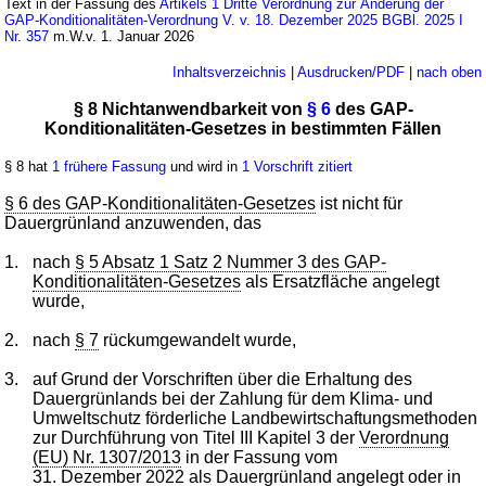
Text in der Fassung des
Artikels 1 Dritte Verordnung zur Änderung der
GAP-Konditionalitäten-Verordnung V. v. 18. Dezember 2025 BGBl. 2025 I
Nr. 357
m.W.v. 1. Januar 2026
Inhaltsverzeichnis
|
Ausdrucken/PDF
|
nach oben
§ 8 Nichtanwendbarkeit von
§ 6
des GAP-
Konditionalitäten-Gesetzes in bestimmten Fällen
§ 8 hat
1 frühere Fassung
und wird in
1 Vorschrift zitiert
§ 6 des GAP-Konditionalitäten-Gesetzes
ist nicht für
Dauergrünland anzuwenden, das
1.
nach
§ 5 Absatz 1 Satz 2 Nummer 3 des GAP-
Konditionalitäten-Gesetzes
als Ersatzfläche angelegt
wurde,
2.
nach
§ 7
rückumgewandelt wurde,
3.
auf Grund der Vorschriften über die Erhaltung des
Dauergrünlands bei der Zahlung für dem Klima- und
Umweltschutz förderliche Landbewirtschaftungsmethoden
zur Durchführung von Titel III Kapitel 3 der
Verordnung
(EU) Nr. 1307/2013
in der Fassung vom
31. Dezember 2022 als Dauergrünland angelegt oder in