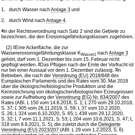
1.
durch Wasser nach
Anlage 3
und
2.
durch Wind nach
Anlage 4
.
4
In der Rechtsverordnung nach Satz 2 sind die Gebiete zu
bezeichnen, die den Erosionsgefährdungsklassen zugehören.
(2)
1
Eine Ackerfläche, die zur
Wassererosionsgefährdungsklasse K
nach
Anlage 3
Wasser1
gehört, darf vom 1. Dezember bis zum 15. Februar nicht
gepflügt werden.
2
Das Pflügen nach der Ernte der Vorfrucht ist
nur bei einer Aussaat vor dem 1. Dezember zulässig.
3
In
Betrieben, die nach der
Verordnung (EU) 2018/848
des
Europäischen Parlaments und des Rates vom 30. Mai 2018
über die ökologische/biologische Produktion und die
Kennzeichnung von ökologischen/biologischen Erzeugnissen
sowie zur Aufhebung der
Verordnung (EG) Nr. 834/2007
des
Rates (ABl. L 150 vom 14.6.2018, S. 1; L 270 vom 29.10.2018,
S. 37; L 305 vom 26.11.2019, S. 59; L 37 vom 10.2.2020,
S. 26; L 324 vom 6.10.2020, S. 65; L 439 vom 29.12.2020,
S. 32; L 7 vom 11.1.2021, S. 53; L 204 vom 10.6.2021, S. 47; L
318 vom 9.9.2021, S. 5), die zuletzt durch die
Delegierte
Verordnung (EU) 2023/207
(ABl. L 29 vom 1.2.2023, S. 6)