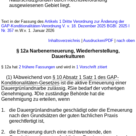
ausgewiesenen Gebiet liegt.
Text in der Fassung des
Artikels 1 Dritte Verordnung zur Änderung der
GAP-Konditionalitäten-Verordnung V. v. 18. Dezember 2025 BGBl. 2025 I
Nr. 357
m.W.v. 1. Januar 2026
Inhaltsverzeichnis
|
Ausdrucken/PDF
|
nach oben
§ 12a Narbenerneuerung, Wiederherstellung,
Dauerkulturen
§ 12a hat
2 frühere Fassungen
und wird in
1 Vorschrift zitiert
(1)
1
Abweichend von
§ 10 Absatz 1 Satz 1 des GAP-
Konditionalitäten-Gesetzes
ist die aktive Erneuerung einer
Dauergrünlandnarbe zulässig.
2
Sie bedarf der vorherigen
Genehmigung.
3
Die zuständige Behörde hat die
Genehmigung zu erteilen, wenn
1.
die Dauergrünlandnarbe geschädigt oder die Erneuerung
nach den Grundsätzen der guten fachlichen Praxis
gerechtfertigt ist,
2.
die Erneuerung durch eine nichtwendende, den