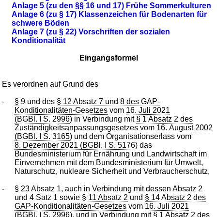
Anlage 5 (zu den §§ 16 und 17) Frühe Sommerkulturen
Anlage 6 (zu § 17) Klassenzeichen für Bodenarten für
schwere Böden
Anlage 7 (zu § 22) Vorschriften der sozialen
Konditionalität
Eingangsformel
Es verordnen auf Grund des
-
§ 9
und des
§ 12 Absatz 7 und 8 des GAP-
Konditionalitäten-Gesetzes
vom
16. Juli 2021
(BGBl. I S. 2996
) in Verbindung mit
§ 1 Absatz 2 des
Zuständigkeitsanpassungsgesetzes
vom
16. August 2002
(BGBl. I S. 3165
) und dem Organisationserlass vom
8. Dezember 2021 (BGBl. I S. 5176
) das
Bundesministerium für Ernährung und Landwirtschaft im
Einvernehmen mit dem Bundesministerium für Umwelt,
Naturschutz, nukleare Sicherheit und Verbraucherschutz,
-
§ 23 Absatz 1
, auch in Verbindung mit dessen Absatz 2
und 4 Satz 1 sowie
§ 11 Absatz 2
und
§ 14 Absatz 2 des
GAP-Konditionalitäten-Gesetzes
vom
16. Juli 2021
(BGBl. I S. 2996
), und in Verbindung mit
§ 1 Absatz 2 des