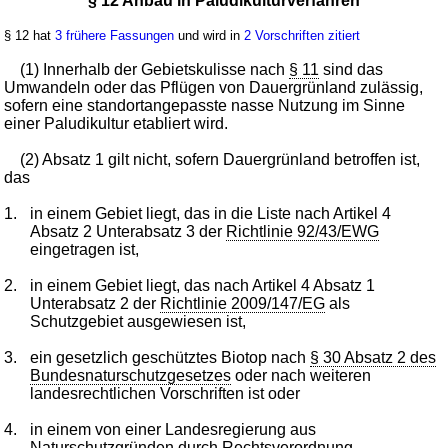
§ 12 Anbau in Paludikulturverfahren
§ 12 hat
3 frühere Fassungen
und wird in
2 Vorschriften zitiert
(1) Innerhalb der Gebietskulisse nach
§ 11
sind das
Umwandeln oder das Pflügen von Dauergrünland zulässig,
sofern eine standortangepasste nasse Nutzung im Sinne
einer Paludikultur etabliert wird.
(2) Absatz 1 gilt nicht, sofern Dauergrünland betroffen ist,
das
1.
in einem Gebiet liegt, das in die Liste nach Artikel 4
Absatz 2 Unterabsatz 3 der
Richtlinie 92/43/EWG
eingetragen ist,
2.
in einem Gebiet liegt, das nach Artikel 4 Absatz 1
Unterabsatz 2 der
Richtlinie 2009/147/EG
als
Schutzgebiet ausgewiesen ist,
3.
ein gesetzlich geschütztes Biotop nach
§ 30 Absatz 2 des
Bundesnaturschutzgesetzes
oder nach weiteren
landesrechtlichen Vorschriften ist oder
4.
in einem von einer Landesregierung aus
Naturschutzgründen durch Rechtsverordnung