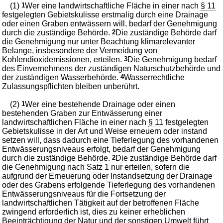
(1)
1
Wer eine landwirtschaftliche Fläche in einer nach
§ 11
festgelegten Gebietskulisse erstmalig durch eine Drainage
oder einen Graben entwässern will, bedarf der Genehmigung
durch die zuständige Behörde.
2
Die zuständige Behörde darf
die Genehmigung nur unter Beachtung klimarelevanter
Belange, insbesondere der Vermeidung von
Kohlendioxidemissionen, erteilen.
3
Die Genehmigung bedarf
des Einvernehmens der zuständigen Naturschutzbehörde und
der zuständigen Wasserbehörde.
4
Wasserrechtliche
Zulassungspflichten bleiben unberührt.
(2)
1
Wer eine bestehende Drainage oder einen
bestehenden Graben zur Entwässerung einer
landwirtschaftlichen Fläche in einer nach
§ 11
festgelegten
Gebietskulisse in der Art und Weise erneuern oder instand
setzen will, dass dadurch eine Tieferlegung des vorhandenen
Entwässerungsniveaus erfolgt, bedarf der Genehmigung
durch die zuständige Behörde.
2
Die zuständige Behörde darf
die Genehmigung nach Satz 1 nur erteilen, sofern die
aufgrund der Erneuerung oder Instandsetzung der Drainage
oder des Grabens erfolgende Tieferlegung des vorhandenen
Entwässerungsniveaus für die Fortsetzung der
landwirtschaftlichen Tätigkeit auf der betroffenen Fläche
zwingend erforderlich ist, dies zu keiner erheblichen
Beeinträchtigung der Natur und der sonstigen Umwelt führt