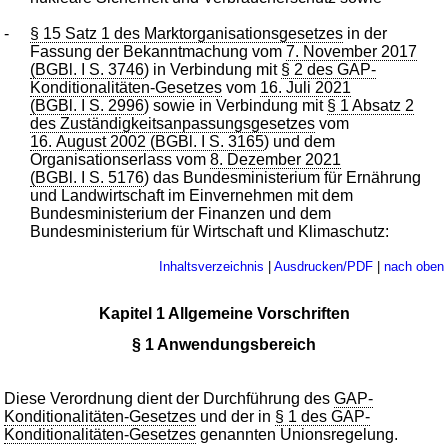
-
§ 15 Satz 1 des Marktorganisationsgesetzes
in der
Fassung der Bekanntmachung vom
7. November 2017
(BGBl. I S. 3746
) in Verbindung mit
§ 2 des GAP-
Konditionalitäten-Gesetzes
vom
16. Juli 2021
(BGBl. I S. 2996
) sowie in Verbindung mit
§ 1 Absatz 2
des Zuständigkeitsanpassungsgesetzes
vom
16. August 2002 (BGBl. I S. 3165
) und dem
Organisationserlass vom
8. Dezember 2021
(BGBl. I S. 5176
) das Bundesministerium für Ernährung
und Landwirtschaft im Einvernehmen mit dem
Bundesministerium der Finanzen und dem
Bundesministerium für Wirtschaft und Klimaschutz:
Inhaltsverzeichnis
|
Ausdrucken/PDF
|
nach oben
Kapitel 1 Allgemeine Vorschriften
§ 1 Anwendungsbereich
Diese Verordnung dient der Durchführung des
GAP-
Konditionalitäten-Gesetzes
und der in
§ 1 des GAP-
Konditionalitäten-Gesetzes
genannten Unionsregelung.