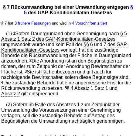
§ 7 Rückumwandlung bei einer Umwandlung entgegen
§
5
des GAP-Konditionalitäten-Gesetzes
§ 7 hat
3 frühere Fassungen
und wird in
4 Vorschriften zitiert
(1)
1
Sofern Dauergrünland ohne Genehmigung nach
§ 5
Absatz 1 Satz 2 des GAP-Konditionalitäten-Gesetzes
umgewandelt wurde und kein Fall der
§§ 6
und
7 des GAP-
Konditionalitäten-Gesetzes
vorliegt, hat die zuständige
Behörde die Rückumwandlung der Fläche in Dauergrünland
anzuordnen.
2
Die Anordnung ist an den Begünstigten zu
richten, der zum Zeitpunkt der Anordnung Bewirtschafter der
Fläche ist.
3
Sie ist flächenbezogen und gilt auch für
nachfolgende Bewirtschafter, sofern diese Begünstigte sind.
4
Die zuständige Behörde hat eine angemessene Frist für die
Rückumwandlung zu setzen.
5
§ 4 Absatz 1 Satz 1 und
Absatz 2
gilt entsprechend.
(2) Sofern im Falle des Absatzes 1 zum Zeitpunkt der
Umwandlung die Voraussetzungen einer Genehmigung
vorlagen, soll die zuständige Behörde auf Antrag des
Begünstigten die Umwandlung nachträglich genehmigen.