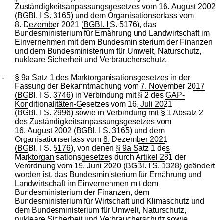
Zuständigkeitsanpassungsgesetzes
vom
16. August 2002
(BGBl. I S. 3165
) und dem Organisationserlass vom
8. Dezember 2021 (BGBl. I S. 5176
), das
Bundesministerium für Ernährung und Landwirtschaft im
Einvernehmen mit dem Bundesministerium der Finanzen
und dem Bundesministerium für Umwelt, Naturschutz,
nukleare Sicherheit und Verbraucherschutz,
-
§ 9a Satz 1 des Marktorganisationsgesetzes
in der
Fassung der Bekanntmachung vom
7. November 2017
(BGBl. I S. 3746
) in Verbindung mit
§ 2 des GAP-
Konditionalitäten-Gesetzes
vom
16. Juli 2021
(BGBl. I S. 2996
) sowie in Verbindung mit
§ 1 Absatz 2
des Zuständigkeitsanpassungsgesetzes
vom
16. August 2002 (BGBl. I S. 3165
) und dem
Organisationserlass vom
8. Dezember 2021
(BGBl. I S. 5176
), von denen
§ 9a Satz 1 des
Marktorganisationsgesetzes
durch
Artikel 281 der
Verordnung vom 19. Juni 2020 (BGBl. I S. 1328
) geändert
worden ist, das Bundesministerium für Ernährung und
Landwirtschaft im Einvernehmen mit dem
Bundesministerium der Finanzen, dem
Bundesministerium für Wirtschaft und Klimaschutz und
dem Bundesministerium für Umwelt, Naturschutz,
nukleare Sicherheit und Verbraucherschutz sowie