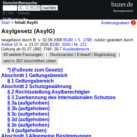
Vorschriftensuche
buzer.de
Normalansicht
§ / Art.
Gesetz
Volltextsuche
Start
>
Inhalt AsylG
Änderungsalarm
Asylgesetz (AsylG)
nur in AsylG
neugefasst durch B. v. 02.09.2008
BGBl. I S. 1798
; zuletzt geändert durch
Artikel 10
G. v. 21.07.2026
BGBl. 2026 I Nr. 221
Geltung ab 01.07.1992; FNA: 26-7
Ausländerrecht
43 weitere Fassungen
|
Drucksachen / Entwurf / Begründung
|
wird in 263 Vorschriften zitiert
*) (Fußnote zum Gesetz)
Abschnitt 1 Geltungsbereich
§ 1 Geltungsbereich
Abschnitt 2 Schutzgewährung
§ 2 Rechtsstellung Asylberechtigter
§ 3 Zuerkennung des internationalen Schutzes
§ 3a (aufgehoben)
§ 3b (aufgehoben)
§ 3c (aufgehoben)
§ 3d (aufgehoben)
§ 3e (aufgehoben)
§ 4 (aufgehoben)
Abschnitt 3 Allgemeine Bestimmungen