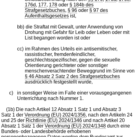
176d
,
177
,
178
oder
§ 184b des
Strafgesetzbuches
,
§ 96
oder
§ 97 des
Aufenthaltsgesetzes
ist,
bb)
die Straftat mit Gewalt, unter Anwendung von
Drohung mit Gefahr für Leib oder Leben oder mit
List begangen worden ist oder
cc)
im Rahmen des Urteils ein antisemitischer,
rassistischer, fremdenfeindlicher,
geschlechtsspezifischer, gegen die sexuelle
Orientierung gerichteter oder sonstiger
menschenverachtender Beweggrund im Sinne von
§ 46 Absatz 2 Satz 2 des Strafgesetzbuches
ausdrücklich festgestellt wurde,
c)
in sonstiger Weise im Falle einer vorausgegangenen
Unterrichtung nach Nummer 1.
(1b) Die nach Artikel 12 Absatz 1 Satz 1 und Absatz 3
Satz 1 der
Verordnung (EU) 2024/1356
, nach den Artikeln 24
und 25 der
Richtlinie (EU) 2024/1346
und nach Artikel 20
Absatz 1 Satz 1 der
Verordnung (EU) 2024/1348
durch eine
Bundes- oder Landesbehörde erhobenen
personenbezogenen Daten werden dem Bundesamt zur