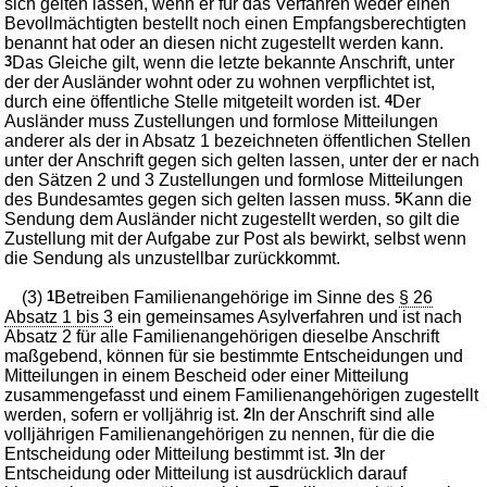
sich gelten lassen, wenn er für das Verfahren weder einen
Bevollmächtigten bestellt noch einen Empfangsberechtigten
benannt hat oder an diesen nicht zugestellt werden kann.
3
Das Gleiche gilt, wenn die letzte bekannte Anschrift, unter
der der Ausländer wohnt oder zu wohnen verpflichtet ist,
durch eine öffentliche Stelle mitgeteilt worden ist.
4
Der
Ausländer muss Zustellungen und formlose Mitteilungen
anderer als der in Absatz 1 bezeichneten öffentlichen Stellen
unter der Anschrift gegen sich gelten lassen, unter der er nach
den Sätzen 2 und 3 Zustellungen und formlose Mitteilungen
des Bundesamtes gegen sich gelten lassen muss.
5
Kann die
Sendung dem Ausländer nicht zugestellt werden, so gilt die
Zustellung mit der Aufgabe zur Post als bewirkt, selbst wenn
die Sendung als unzustellbar zurückkommt.
(3)
1
Betreiben Familienangehörige im Sinne des
§ 26
Absatz 1 bis 3
ein gemeinsames Asylverfahren und ist nach
Absatz 2 für alle Familienangehörigen dieselbe Anschrift
maßgebend, können für sie bestimmte Entscheidungen und
Mitteilungen in einem Bescheid oder einer Mitteilung
zusammengefasst und einem Familienangehörigen zugestellt
werden, sofern er volljährig ist.
2
In der Anschrift sind alle
volljährigen Familienangehörigen zu nennen, für die die
Entscheidung oder Mitteilung bestimmt ist.
3
In der
Entscheidung oder Mitteilung ist ausdrücklich darauf