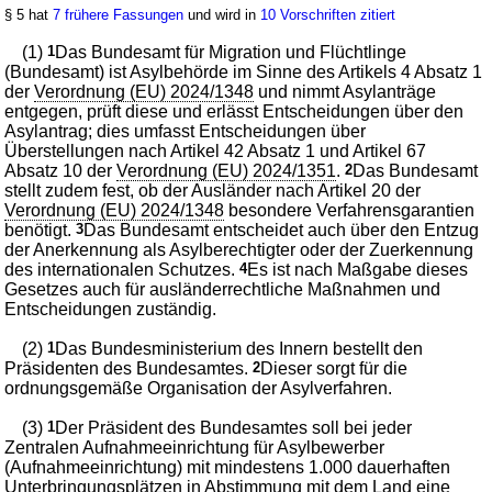
§ 5 hat
7 frühere Fassungen
und wird in
10 Vorschriften zitiert
(1)
1
Das Bundesamt für Migration und Flüchtlinge
(Bundesamt) ist Asylbehörde im Sinne des Artikels 4 Absatz 1
der
Verordnung (EU) 2024/1348
und nimmt Asylanträge
entgegen, prüft diese und erlässt Entscheidungen über den
Asylantrag; dies umfasst Entscheidungen über
Überstellungen nach Artikel 42 Absatz 1 und Artikel 67
Absatz 10 der
Verordnung (EU) 2024/1351
.
2
Das Bundesamt
stellt zudem fest, ob der Ausländer nach Artikel 20 der
Verordnung (EU) 2024/1348
besondere Verfahrensgarantien
benötigt.
3
Das Bundesamt entscheidet auch über den Entzug
der Anerkennung als Asylberechtigter oder der Zuerkennung
des internationalen Schutzes.
4
Es ist nach Maßgabe dieses
Gesetzes auch für ausländerrechtliche Maßnahmen und
Entscheidungen zuständig.
(2)
1
Das Bundesministerium des Innern bestellt den
Präsidenten des Bundesamtes.
2
Dieser sorgt für die
ordnungsgemäße Organisation der Asylverfahren.
(3)
1
Der Präsident des Bundesamtes soll bei jeder
Zentralen Aufnahmeeinrichtung für Asylbewerber
(Aufnahmeeinrichtung) mit mindestens 1.000 dauerhaften
Unterbringungsplätzen in Abstimmung mit dem Land eine