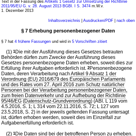
Text in der Fassung des
Artikels 1 Gesetz zur Umsetzung der Richtlinie
2011/95/EU G. v. 28. August 2013 BGBl. I S. 3474
m.W.v.
1. Dezember 2013
Inhaltsverzeichnis
|
Ausdrucken/PDF
|
nach oben
§ 7 Erhebung personenbezogener Daten
§ 7 hat
4 frühere Fassungen
und wird in
5 Vorschriften zitiert
(1)
1
Die mit der Ausführung dieses Gesetzes betrauten
Behörden dürfen zum Zwecke der Ausführung dieses
Gesetzes personenbezogene Daten erheben, soweit dies zur
Erfüllung ihrer Aufgaben erforderlich ist.
2
Personenbezogene
Daten, deren Verarbeitung nach
Artikel 9 Absatz 1 der
Verordnung (EU) 2016/679 des Europäischen Parlaments
und des Rates vom 27. April 2016 zum Schutz natürlicher
Personen bei der Verarbeitung personenbezogener Daten,
zum freien Datenverkehr und zur Aufhebung der Richtlinie
95/46/EG
(
Datenschutz-Grundverordnung
) (ABl. L 119 vom
4.5.2016, S. 1; L 314 vom 22.11.2016, S. 72; L 127 vom
23.5.2018, S. 2) in der jeweils geltenden Fassung untersagt
ist, dürfen erhoben werden, soweit dies im Einzelfall zur
Aufgabenerfüllung erforderlich ist.
(2)
1
Die Daten sind bei der betroffenen Person zu erheben.