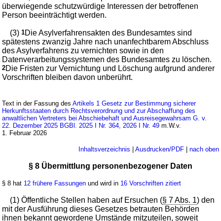
überwiegende schutzwürdige Interessen der betroffenen
Person beeinträchtigt werden.
(3)
1
Die Asylverfahrensakten des Bundesamtes sind
spätestens zwanzig Jahre nach unanfechtbarem Abschluss
des Asylverfahrens zu vernichten sowie in den
Datenverarbeitungssystemen des Bundesamtes zu löschen.
2
Die Fristen zur Vernichtung und Löschung aufgrund anderer
Vorschriften bleiben davon unberührt.
Text in der Fassung des
Artikels 1 Gesetz zur Bestimmung sicherer
Herkunftsstaaten durch Rechtsverordnung und zur Abschaffung des
anwaltlichen Vertreters bei Abschiebehaft und Ausreisegewahrsam G. v.
22. Dezember 2025 BGBl. 2025 I Nr. 364, 2026 I Nr. 49
m.W.v.
1. Februar 2026
Inhaltsverzeichnis
|
Ausdrucken/PDF
|
nach oben
§ 8 Übermittlung personenbezogener Daten
§ 8 hat
12 frühere Fassungen
und wird in
16 Vorschriften zitiert
(1) Öffentliche Stellen haben auf Ersuchen (
§ 7 Abs. 1
) den
mit der Ausführung dieses Gesetzes betrauten Behörden
ihnen bekannt gewordene Umstände mitzuteilen, soweit