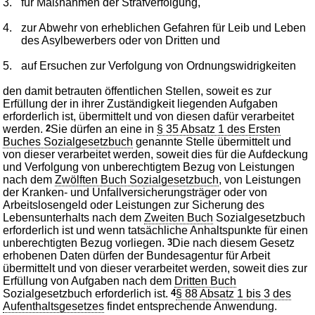
3.
für Maßnahmen der Strafverfolgung,
4.
zur Abwehr von erheblichen Gefahren für Leib und Leben
des Asylbewerbers oder von Dritten und
5.
auf Ersuchen zur Verfolgung von Ordnungswidrigkeiten
den damit betrauten öffentlichen Stellen, soweit es zur
Erfüllung der in ihrer Zuständigkeit liegenden Aufgaben
erforderlich ist, übermittelt und von diesen dafür verarbeitet
werden.
2
Sie dürfen an eine in
§ 35 Absatz 1 des Ersten
Buches Sozialgesetzbuch
genannte Stelle übermittelt und
von dieser verarbeitet werden, soweit dies für die Aufdeckung
und Verfolgung von unberechtigtem Bezug von Leistungen
nach dem
Zwölften Buch Sozialgesetzbuch
, von Leistungen
der Kranken- und Unfallversicherungsträger oder von
Arbeitslosengeld oder Leistungen zur Sicherung des
Lebensunterhalts nach dem
Zweiten Buch
Sozialgesetzbuch
erforderlich ist und wenn tatsächliche Anhaltspunkte für einen
unberechtigten Bezug vorliegen.
3
Die nach diesem Gesetz
erhobenen Daten dürfen der Bundesagentur für Arbeit
übermittelt und von dieser verarbeitet werden, soweit dies zur
Erfüllung von Aufgaben nach dem
Dritten Buch
Sozialgesetzbuch erforderlich ist.
4
§ 88 Absatz 1 bis 3 des
Aufenthaltsgesetzes
findet entsprechende Anwendung.