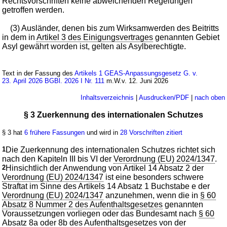
Rechtsvorschriften keine abweichenden Regelungen
getroffen werden.
(3) Ausländer, denen bis zum Wirksamwerden des Beitritts
in dem in
Artikel 3 des Einigungsvertrages
genannten Gebiet
Asyl gewährt worden ist, gelten als Asylberechtigte.
Text in der Fassung des
Artikels 1 GEAS-Anpassungsgesetz G. v.
23. April 2026 BGBl. 2026 I Nr. 111
m.W.v. 12. Juni 2026
Inhaltsverzeichnis
|
Ausdrucken/PDF
|
nach oben
§ 3 Zuerkennung des internationalen Schutzes
§ 3 hat
6 frühere Fassungen
und wird in
28 Vorschriften zitiert
1
Die Zuerkennung des internationalen Schutzes richtet sich
nach den Kapiteln III bis VI der
Verordnung (EU) 2024/1347
.
2
Hinsichtlich der Anwendung von Artikel 14 Absatz 2 der
Verordnung (EU) 2024/1347
ist eine besonders schwere
Straftat im Sinne des Artikels 14 Absatz 1 Buchstabe e der
Verordnung (EU) 2024/1347
anzunehmen, wenn die in
§ 60
Absatz 8 Nummer 2 des Aufenthaltsgesetzes
genannten
Voraussetzungen vorliegen oder das Bundesamt nach
§ 60
Absatz 8a oder 8b des Aufenthaltsgesetzes
von der