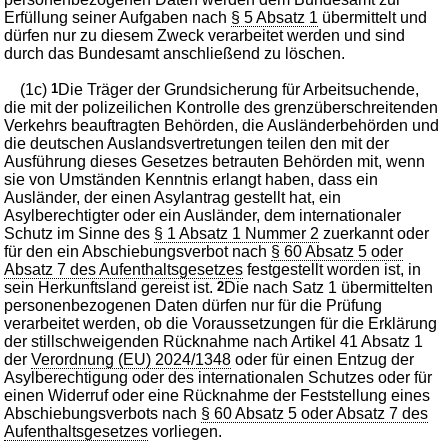
Erfüllung seiner Aufgaben nach
§ 5 Absatz 1
übermittelt und
dürfen nur zu diesem Zweck verarbeitet werden und sind
durch das Bundesamt anschließend zu löschen.
(1c)
1
Die Träger der Grundsicherung für Arbeitsuchende,
die mit der polizeilichen Kontrolle des grenzüberschreitenden
Verkehrs beauftragten Behörden, die Ausländerbehörden und
die deutschen Auslandsvertretungen teilen den mit der
Ausführung dieses Gesetzes betrauten Behörden mit, wenn
sie von Umständen Kenntnis erlangt haben, dass ein
Ausländer, der einen Asylantrag gestellt hat, ein
Asylberechtigter oder ein Ausländer, dem internationaler
Schutz im Sinne des
§ 1 Absatz 1 Nummer 2
zuerkannt oder
für den ein Abschiebungsverbot nach
§ 60 Absatz 5 oder
Absatz 7 des Aufenthaltsgesetzes
festgestellt worden ist, in
sein Herkunftsland gereist ist.
2
Die nach Satz 1 übermittelten
personenbezogenen Daten dürfen nur für die Prüfung
verarbeitet werden, ob die Voraussetzungen für die Erklärung
der stillschweigenden Rücknahme nach Artikel 41 Absatz 1
der
Verordnung (EU) 2024/1348
oder für einen Entzug der
Asylberechtigung oder des internationalen Schutzes oder für
einen Widerruf oder eine Rücknahme der Feststellung eines
Abschiebungsverbots nach
§ 60 Absatz 5 oder Absatz 7 des
Aufenthaltsgesetzes
vorliegen.