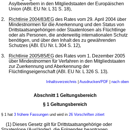
Asylbewerbern in den Mitgliedstaaten der Europäischen
Union (ABl. EU Nr. L 31 S. 18),
2.
Richtlinie 2004/83/EG
des Rates vom 29. April 2004 über
Mindestnormen für die Anerkennung und den Status von
Drittstaatsangehörigen oder Staatenlosen als Flüchtlinge
oder als Personen, die anderweitig internationalen Schutz
benötigen, und über den Inhalt des zu gewährenden
Schutzes (ABl. EU Nr. L 304 S. 12),
3.
Richtlinie 2005/85/EG
des Rates vom 1. Dezember 2005
über Mindestnormen für Verfahren in den Mitgliedstaaten
zur Zuerkennung und Aberkennung der
Flüchtlingseigenschaft (ABl. EU Nr. L 326 S. 13).
Inhaltsverzeichnis
|
Ausdrucken/PDF
|
nach oben
Abschnitt 1 Geltungsbereich
§ 1 Geltungsbereich
§ 1 hat
3 frühere Fassungen
und wird in
26 Vorschriften zitiert
(1) Dieses Gesetz gilt für Drittstaatsangehörige oder
Staatenlose (Ausländer), die Folgendes beantragen