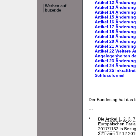
Artikel 12 Änderun
Werben auf
Artikel 13 Änderun
buzer.de
Artikel 14 Änderung
Artikel 15 Änderun
Artikel 16 Änderun
Artikel 17 Änderun
Artikel 18 Änderun
Artikel 19 Änderun
Artikel 20 Änderun
Artikel 21 Änderun
Artikel 22 Weitere 
Angelegenheiten der
Artikel 23 Änderun
Artikel 24 Änderun
Artikel 25 Inkrafttre
Schlussformel
Der Bundestag hat das 
---
*
Die
Artikel 1
,
2
,
3
,
7
Europäischen Parl
2017/1132
in Bezug
321 vom 12.12.2019,