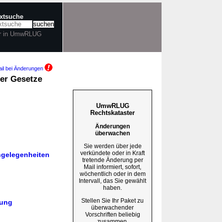
extsuche
r in UmwRLUG
il bei Änderungen
er Gesetze
UmwRLUG
Rechtskataster
Änderungen
überwachen
Sie werden über jede
verkündete oder in Kraft
ngelegenheiten
tretende Änderung per
Mail informiert, sofort,
wöchentlich oder in dem
Intervall, das Sie gewählt
haben.
Stellen Sie Ihr Paket zu
tung
überwachender
Vorschriften beliebig
zusammen.