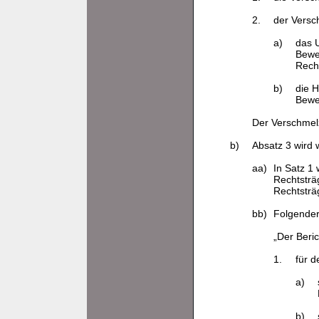
2.
der Versc
a)
das U
Bewe
Rech
b)
die H
Bewe
Der Verschmel
b)
Absatz 3 wird w
aa)
In Satz 1 
Rechtsträ
Rechtsträ
bb)
Folgender
„Der Beric
1.
für 
a)
b)