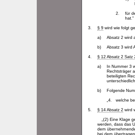
2.
für d
hat."
3.
§ 9
wird wie folgt g
a)
Absatz 2 wird
b)
Absatz 3 wird 
4.
§ 12 Absatz 2 Satz 
a)
In Nummer 3 w
Rechtsträger a
beteiligten Re
unterschiedlich
b)
Folgende Numm
„4.
welche be
5.
§ 14 Absatz 2
wird w
„(2) Eine Klage 
werden, dass das Um
dem übernehmenden 
bei dem übertragend