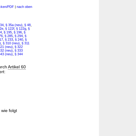
cken/PDF
|
nach oben
 34
,
§ 35a (neu)
,
§ 48
,
2e
,
§ 122f
,
§ 122g
,
§
94
,
§ 195
,
§ 196
,
§
76
,
§ 285
,
§ 294
,
§
17
,
§ 233
,
§ 240
,
§
)
,
§ 310 (neu)
,
§ 311
321 (neu)
,
§ 322
332 (neu)
,
§ 333
343 (neu)
,
§ 344
durch
Artikel 60
rt:
 wie folgt