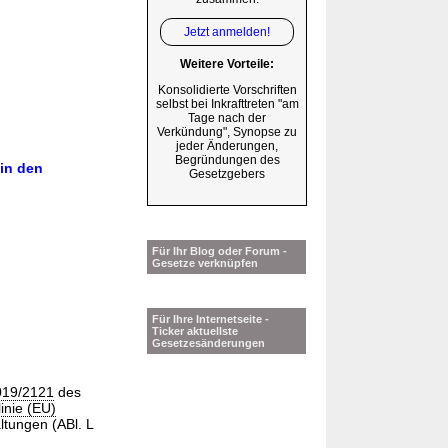
Jetzt anmelden!
Weitere Vorteile:
Konsolidierte Vorschriften
selbst bei Inkrafttreten "am
Tage nach der
Verkündung", Synopse zu
jeder Änderungen,
Begründungen des
 in den
Gesetzgebers
Für Ihr Blog oder Forum -
Gesetze verknüpfen
Für Ihre Internetseite -
Ticker aktuellste
Gesetzesänderungen
2019/2121
des
linie (EU)
tungen (ABl. L