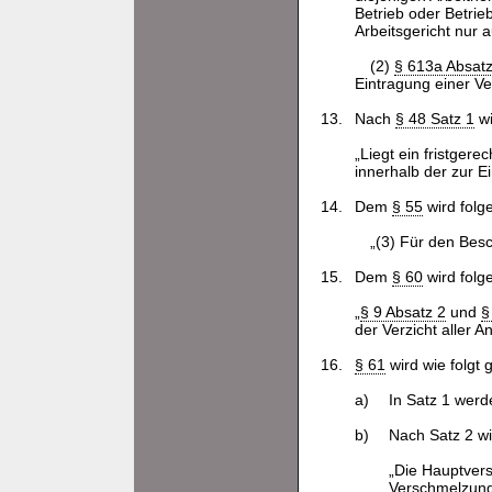
Betrieb oder Betri
Arbeitsgericht nur 
(2)
§ 613a Absatz
Eintragung einer V
13.
Nach
§ 48 Satz 1
wi
„Liegt ein fristger
innerhalb der zur 
14.
Dem
§ 55
wird folg
„(3) Für den Besc
15.
Dem
§ 60
wird folg
„
§ 9 Absatz 2
und
§
der Verzicht aller An
16.
§ 61
wird wie folgt 
a)
In Satz 1 werd
b)
Nach Satz 2 wi
„Die Hauptver
Verschmelzun