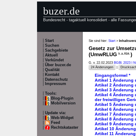
buzer.de
Bundesrecht - tagaktuell konsolidiert - alle Fassunge
Start
Sie sind hier:
Start
>
Inhaltsve
Suchen
Gesetz zur Umsetzu
Sachgebiete
(UmwRLUG
k.a.Abk.
)
Aktuell
Verkündet
G. v. 22.02.2023
BGBl. 2023 I N
Über buzer.de
24 Änderungen
|
Drucksach
Qualität
Kontakt
Eingangsformel *
Datenschutz
Artikel 1 Änderun
Impressum
Artikel 2 Änderung
Artikel 3 Änderung
Tools:
Artikel 4 Änderung
Blog-Plugin
der freiwilligen Ger
Mobilversion
Artikel 5 Änderung
Artikel 6 Änderung
Update via:
Artikel 7 Änderung
Web-Widget
Artikel 8 Änderung
Feed
Artikel 9 Änderung 
Rechtskataster
Artikel 10 Änderun
Artikel 11 Änderung