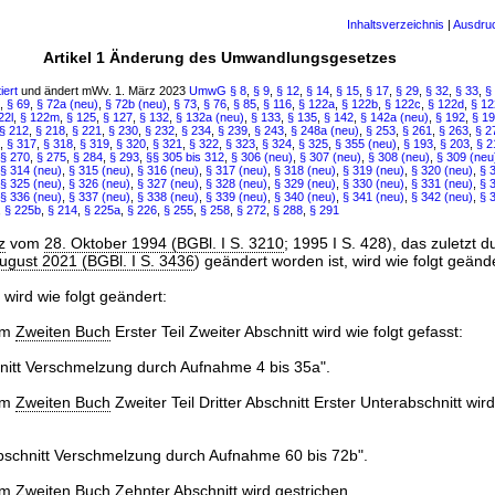
Inhaltsverzeichnis
|
Ausdru
Artikel 1 Änderung des Umwandlungsgesetzes
iert
und ändert mWv. 1. März 2023
UmwG
§ 8
,
§ 9
,
§ 12
,
§ 14
,
§ 15
,
§ 17
,
§ 29
,
§ 32
,
§ 33
,
§
,
§ 69
,
§ 72a (neu)
,
§ 72b (neu)
,
§ 73
,
§ 76
,
§ 85
,
§ 116
,
§ 122a
,
§ 122b
,
§ 122c
,
§ 122d
,
§ 12
22l
,
§ 122m
,
§ 125
,
§ 127
,
§ 132
,
§ 132a (neu)
,
§ 133
,
§ 135
,
§ 142
,
§ 142a (neu)
,
§ 192
,
§ 1
§ 212
,
§ 218
,
§ 221
,
§ 230
,
§ 232
,
§ 234
,
§ 239
,
§ 243
,
§ 248a (neu)
,
§ 253
,
§ 261
,
§ 263
,
§ 2
,
§ 317
,
§ 318
,
§ 319
,
§ 320
,
§ 321
,
§ 322
,
§ 323
,
§ 324
,
§ 325
,
§ 355 (neu)
,
§ 193
,
§ 203
,
§ 2
§ 270
,
§ 275
,
§ 284
,
§ 293
,
§§ 305 bis 312
,
§ 306 (neu)
,
§ 307 (neu)
,
§ 308 (neu)
,
§ 309 (neu
§ 314 (neu)
,
§ 315 (neu)
,
§ 316 (neu)
,
§ 317 (neu)
,
§ 318 (neu)
,
§ 319 (neu)
,
§ 320 (neu)
,
§ 
§ 325 (neu)
,
§ 326 (neu)
,
§ 327 (neu)
,
§ 328 (neu)
,
§ 329 (neu)
,
§ 330 (neu)
,
§ 331 (neu)
,
§ 
§ 336 (neu)
,
§ 337 (neu)
,
§ 338 (neu)
,
§ 339 (neu)
,
§ 340 (neu)
,
§ 341 (neu)
,
§ 342 (neu)
,
§ 
,
§ 225b
,
§ 214
,
§ 225a
,
§ 226
,
§ 255
,
§ 258
,
§ 272
,
§ 288
,
§ 291
z
vom
28. Oktober 1994 (BGBl. I S. 3210
; 1995 I S. 428), das zuletzt 
gust 2021 (BGBl. I S. 3436
) geändert worden ist, wird wie folgt geände
 wird wie folgt geändert:
um
Zweiten Buch
Erster Teil Zweiter Abschnitt wird wie folgt gefasst:
nitt Verschmelzung durch Aufnahme 4 bis 35a".
um
Zweiten Buch
Zweiter Teil Dritter Abschnitt Erster Unterabschnitt wird
bschnitt Verschmelzung durch Aufnahme 60 bis 72b".
um
Zweiten Buch
Zehnter Abschnitt wird gestrichen.