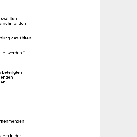
gewählten
übernehmenden
ttlung gewählten
tet werden."
 beteiligten
agenden
hen.
bernehmenden
gers in der