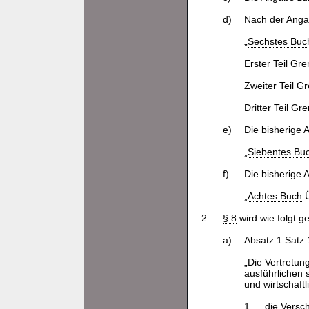
d)
Nach der Ang
„
Sechstes Buc
Erster Teil Gr
Zweiter Teil G
Dritter Teil G
e)
Die bisherige
„
Siebentes Bu
f)
Die bisherige
„
Achtes Buch
Ü
2.
§ 8
wird wie folgt g
a)
Absatz 1 Satz 
„Die Vertretun
ausführlichen 
und wirtschaftl
1.
die Versc