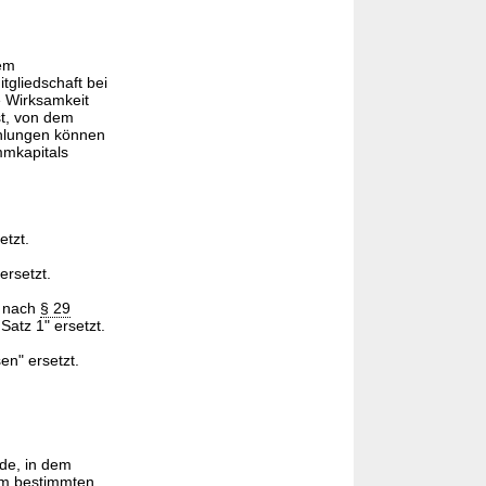
dem
gliedschaft bei
e Wirksamkeit
t, von dem
ahlungen können
mmkapitals
tzt.
ersetzt.
r nach
§ 29
Satz 1" ersetzt.
n" ersetzt.
de, in dem
em bestimmten