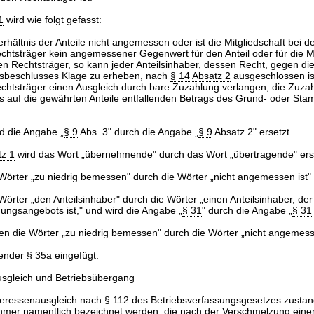
1
wird wie folgt gefasst:
rhältnis der Anteile nicht angemessen oder ist die Mitgliedschaft bei 
tsträger kein angemessener Gegenwert für den Anteil oder für die Mit
n Rechtsträger, so kann jeder Anteilsinhaber, dessen Recht, gegen di
sbeschlusses Klage zu erheben, nach
§ 14 Absatz 2
ausgeschlossen is
tsträger einen Ausgleich durch bare Zuzahlung verlangen; die Zuz
s auf die gewährten Anteile entfallenden Betrags des Grund- oder Sta
d die Angabe „
§ 9
Abs. 3" durch die Angabe „
§ 9
Absatz 2" ersetzt.
tz 1
wird das Wort „übernehmende" durch das Wort „übertragende" erse
örter „zu niedrig bemessen" durch die Wörter „nicht angemessen ist" 
örter „den Anteilsinhaber" durch die Wörter „einen Anteilsinhaber, de
ungsangebots ist," und wird die Angabe „
§ 31
" durch die Angabe „
§ 31
n die Wörter „zu niedrig bemessen" durch die Wörter „nicht angemesse
gender
§ 35a
eingefügt:
sgleich und Betriebsübergang
teressenausgleich nach
§ 112 des Betriebsverfassungsgesetzes
zustan
ehmer namentlich bezeichnet werden, die nach der Verschmelzung ein