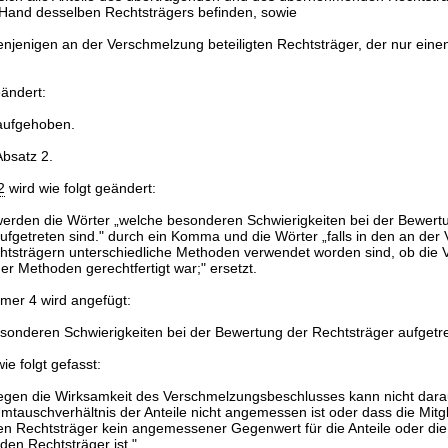
Hand desselben Rechtsträgers befinden, sowie
enjenigen an der Verschmelzung beteiligten Rechtsträger, der nur eine
eändert:
 aufgehoben.
Absatz 2.
2
wird wie folgt geändert:
erden die Wörter „welche besonderen Schwierigkeiten bei der Bewert
ufgetreten sind." durch ein Komma und die Wörter „falls in den an de
chtsträgern unterschiedliche Methoden verwendet worden sind, ob die
er Methoden gerechtfertigt war;" ersetzt.
er 4 wird angefügt:
sonderen Schwierigkeiten bei der Bewertung der Rechtsträger aufgetre
ie folgt gefasst:
gegen die Wirksamkeit des Verschmelzungsbeschlusses kann nicht darau
tauschverhältnis der Anteile nicht angemessen ist oder dass die Mitgl
Rechtsträger kein angemessener Gegenwert für die Anteile oder die 
en Rechtsträger ist."