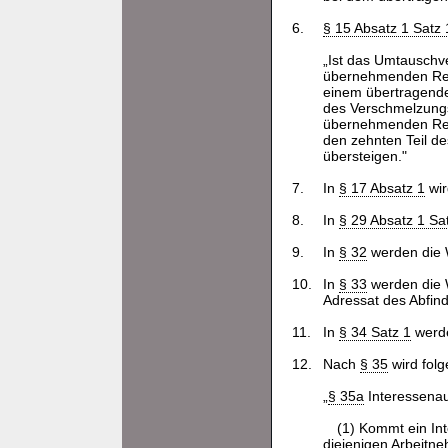
6.
§ 15 Absatz 1 Satz 
„Ist das Umtauschve
übernehmenden Rech
einem übertragende
des Verschmelzung
übernehmenden Rech
den zehnten Teil de
übersteigen."
7.
In
§ 17 Absatz 1
wir
8.
In
§ 29 Absatz 1 Sa
9.
In
§ 32
werden die W
10.
In
§ 33
werden die W
Adressat des Abfind
11.
In
§ 34 Satz 1
werde
12.
Nach
§ 35
wird fol
„
§ 35a
Interessenau
(1) Kommt ein In
diejenigen Arbeitn