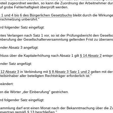
ebsteil zugeordnet werden, so kann die Zuordnung der Arbeitnehmer du
auf grobe Fehlerhaftigkeit überprüft werden.
 1 und 4 bis 6 des Bürgerlichen Gesetzbuchs
bleibt durch die Wirkung
erschmelzung unberührt."
rd folgender Satz eingefügt:
echtes Verlangen nach Satz 1 vor, so ist der Prüfungsbericht den Gesells
Einberufung der Gesellschafterversammlung geltenden Frist zu übersen
ender Absatz 3 angefügt:
hluss über die Kapitalerhöhung nach Absatz 1 gilt
§ 14 Absatz 2
entspr
ender Satz angefügt:
 12 Absatz 3
in Verbindung mit
§ 8 Absatz 3 Satz 1 und 2
gelten mit de
teilsinhaber aller beteiligten Rechtsträger erforderlich ist."
geändert:
en die Wörter „der Einberufung" gestrichen.
rd folgender Satz eingefügt:
sammlung darf erst einen Monat nach der Bekanntmachung über die 
gsvertrag gemäß
§ 13
beschließen."