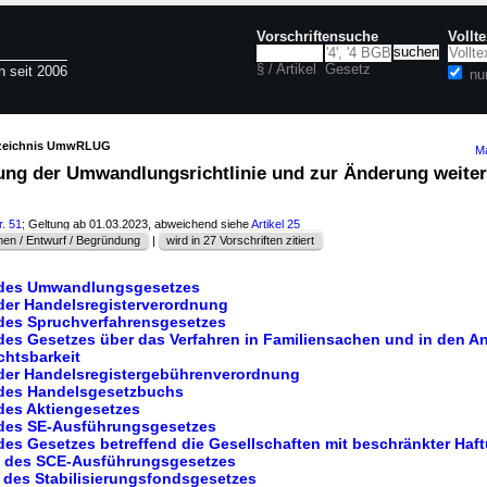
Vorschriftensuche
Vollt
§ / Artikel
Gesetz
n seit 2006
nu
rzeichnis UmwRLUG
Ma
ng der Umwandlungsrichtlinie und zur Änderung weiter
r. 51
; Geltung ab 01.03.2023, abweichend siehe
Artikel 25
en / Entwurf / Begründung
|
wird in 27 Vorschriften zitiert
g des Umwandlungsgesetzes
 der Handelsregisterverordnung
 des Spruchverfahrensgesetzes
 des Gesetzes über das Verfahren in Familiensachen und in den A
ichtsbarkeit
 der Handelsregistergebührenverordnung
 des Handelsgesetzbuchs
 des Aktiengesetzes
 des SE-Ausführungsgesetzes
des Gesetzes betreffend die Gesellschaften mit beschränkter Haf
g des SCE-Ausführungsgesetzes
 des Stabilisierungsfondsgesetzes