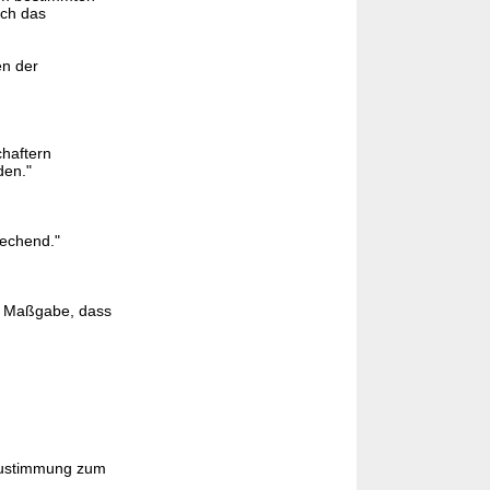
rch das
en der
chaftern
den."
echend."
r Maßgabe, dass
Zustimmung zum