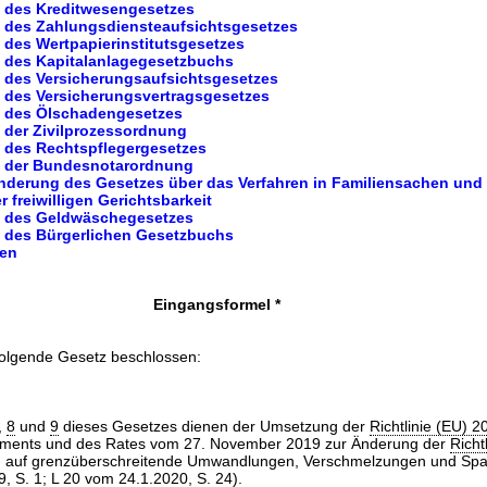
g des Kreditwesengesetzes
g des Zahlungsdiensteaufsichtsgesetzes
 des Wertpapierinstitutsgesetzes
g des Kapitalanlagegesetzbuchs
g des Versicherungsaufsichtsgesetzes
g des Versicherungsvertragsgesetzes
g des Ölschadengesetzes
g der Zivilprozessordnung
g des Rechtspflegergesetzes
g der Bundesnotarordnung
Änderung des Gesetzes über das Verfahren in Familiensachen und
 freiwilligen Gerichtsbarkeit
g des Geldwäschegesetzes
g des Bürgerlichen Gesetzbuchs
ten
Eingangsformel *
folgende Gesetz beschlossen:
,
8
und
9
dieses Gesetzes dienen der Umsetzung der
Richtlinie (EU) 
aments und des Rates vom 27. November 2019 zur Änderung der
Richt
 auf grenzüberschreitende Umwandlungen, Verschmelzungen und Spal
 S. 1; L 20 vom 24.1.2020, S. 24).