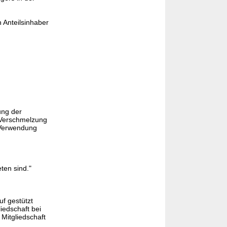
n Anteilsinhaber
ung der
r Verschmelzung
 Verwendung
ten sind."
f gestützt
iedschaft bei
Mitgliedschaft