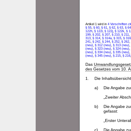
Artikel 1 wird in
4 Vorschriften zit
§ 55
,
§ 60
,
§ 61
,
§ 62
,
§ 63
,
§ 64
122h
,
§ 122i
,
§ 122j
,
§ 122k
,
§ 1
199
,
§ 202
,
§ 207
,
§ 210
,
§ 211
,
313
,
§ 314
,
§ 314a
,
§ 315
,
§ 316
241
,
§ 242
,
§ 244
,
§ 252
,
§ 262
,
(neu)
,
§ 312 (neu)
,
§ 313 (neu)
,
(neu)
,
§ 323 (neu)
,
§ 324 (neu)
,
(neu)
,
§ 334 (neu)
,
§ 335 (neu)
,
(neu)
,
§ 345 (neu)
,
§ 215
,
§ 216
Das
Umwandlungsgeset
des Gesetzes vom 10. Au
1.
Die Inhaltsübersicht
a)
Die Angabe z
„Zweiter Absch
b)
Die Angabe z
gefasst:
„Erster Untera
c)
Die Angabe z