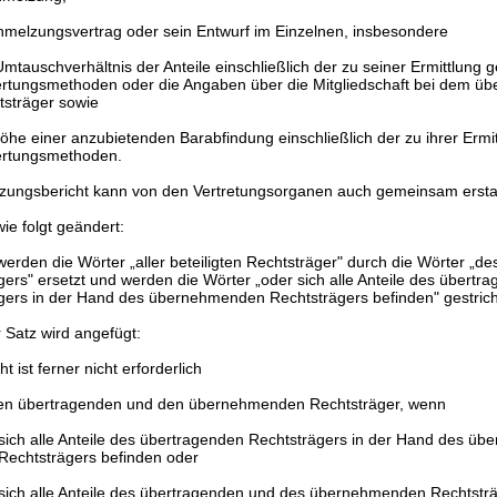
hmelzungsvertrag oder sein Entwurf im Einzelnen, insbesondere
mtauschverhältnis der Anteile einschließlich der zu seiner Ermittlung 
rtungsmethoden oder die Angaben über die Mitgliedschaft bei dem 
tsträger sowie
öhe einer anzubietenden Barabfindung einschließlich der zu ihrer Ermi
rtungsmethoden.
zungsbericht kann von den Vertretungsorganen auch gemeinsam erstat
ie folgt geändert:
werden die Wörter „aller beteiligten Rechtsträger" durch die Wörter „des
gers" ersetzt und werden die Wörter „oder sich alle Anteile des übertr
gers in der Hand des übernehmenden Rechtsträgers befinden" gestric
 Satz wird angefügt:
ht ist ferner nicht erforderlich
den übertragenden und den übernehmenden Rechtsträger, wenn
sich alle Anteile des übertragenden Rechtsträgers in der Hand des ü
Rechtsträgers befinden oder
sich alle Anteile des übertragenden und des übernehmenden Rechtsträ