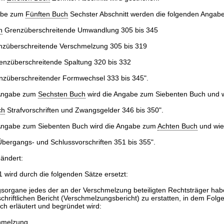
abe zum
Fünften Buch
Sechster Abschnitt werden die folgenden Angabe
h
Grenzüberschreitende Umwandlung 305 bis 345
enzüberschreitende Verschmelzung 305 bis 319
renzüberschreitende Spaltung 320 bis 332
renzüberschreitender Formwechsel 333 bis 345".
 Angabe zum
Sechsten Buch
wird die Angabe zum Siebenten Buch und wi
ch
Strafvorschriften und Zwangsgelder 346 bis 350".
 Angabe zum Siebenten Buch wird die Angabe zum
Achten Buch
und wie 
bergangs- und Schlussvorschriften 351 bis 355".
eändert:
1 wird durch die folgenden Sätze ersetzt:
gsorgane jedes der an der Verschmelzung beteiligten Rechtsträger hab
schriftlichen Bericht (Verschmelzungsbericht) zu erstatten, in dem Folg
ich erläutert und begründet wird:
hmelzung,