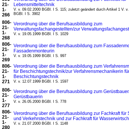
21-
Lebensmitteltechnik
1-
V. v. 09.02.2000 BGBl. I S. 115; zuletzt geändert durch Artikel 1 V. v
BGBl. I S. 3902
266
806-
Verordnung über die Berufsausbildung zum
21-
Verwaltungsfachangestellten/zur Verwaltungsfachangest
1-
V. v. 19.05.1999 BGBl. I S. 1029
268
806-
Verordnung über die Berufsausbildung zum Fassadenmo
21-
Fassadenmonteurin
1-
V. v. 19.05.1999 BGBl. I S. 997
269
806-
Verordnung über die Berufsausbildung zum Verfahrens
21-
für Beschichtungstechnik/zur Verfahrensmechanikerin fü
1-
Beschichtungstechnik
271
V. v. 12.07.1999 BGBl. I S. 1597
806-
Verordnung über die Berufsausbildung zum Gerüstbauer
21-
Gerüstbauerin
1-
V. v. 26.05.2000 BGBl. I S. 778
277
806-
Verordnung über die Berufsausbildung zur Fachkraft für 
21-
und Verkehrstechnik und zur Fachkraft für Wasserwirtsch
1-
V. v. 21.07.2000 BGBl. I S. 1148
280