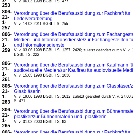
V. v. 06.03.1998 BGBl. I S. 477
253
806-
Verordnung über die Berufsausbildung zur Fachkraft für
21-
Lederverarbeitung
1-
V. v. 14.02.2011 BGBl. I S. 255
257
806-
Verordnung über die Berufsausbildung zum Fachangestel
21-
Medien- und Informationsdienste/zur Fachangestellten f
1-
und Informationsdienste
259
V. v. 03.06.1998 BGBl. I S. 1257, 2426; zuletzt geändert durch V. v.
BGBl. I S. 222
806-
Verordnung über die Berufsausbildung zum Kaufmann fü
21-
audiovisuelle Medien/zur Kauffrau für audiovisuelle Med
1-
V. v. 15.05.1998 BGBl. I S. 1030
261
806-
Verordnung über die Berufsausbildung zum Glasbläser/z
21-
Glasbläserin
1-
V. v. 19.06.1998 BGBl. I S. 1612; zuletzt geändert durch V. v. 27.03
S. 471
263
806-
Verordnung über die Berufsausbildung zum Bühnenmale
21-
plastiker/zur Bühnenmalerin und -plastikerin
1-
V. v. 01.02.2000 BGBl. I S. 83
265
806-
Verordnung über die Berufsausbildung zur Fachkraft für