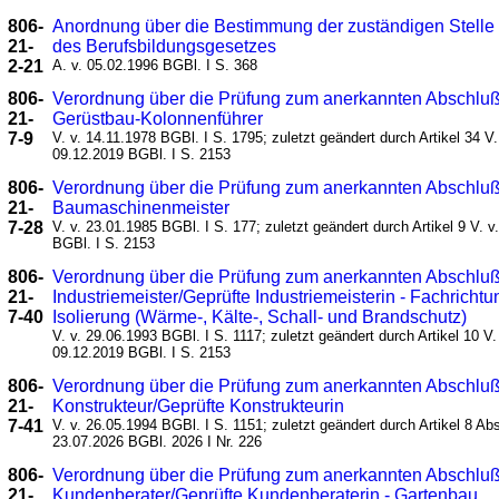
806-
Anordnung über die Bestimmung der zuständigen Stelle
21-
des Berufsbildungsgesetzes
2-21
A. v. 05.02.1996 BGBl. I S. 368
806-
Verordnung über die Prüfung zum anerkannten Abschluß
21-
Gerüstbau-Kolonnenführer
7-9
V. v. 14.11.1978 BGBl. I S. 1795; zuletzt geändert durch Artikel 34 V.
09.12.2019 BGBl. I S. 2153
806-
Verordnung über die Prüfung zum anerkannten Abschluß
21-
Baumaschinenmeister
7-28
V. v. 23.01.1985 BGBl. I S. 177; zuletzt geändert durch Artikel 9 V. v
BGBl. I S. 2153
806-
Verordnung über die Prüfung zum anerkannten Abschluß
21-
Industriemeister/Geprüfte Industriemeisterin - Fachrichtu
7-40
Isolierung (Wärme-, Kälte-, Schall- und Brandschutz)
V. v. 29.06.1993 BGBl. I S. 1117; zuletzt geändert durch Artikel 10 V.
09.12.2019 BGBl. I S. 2153
806-
Verordnung über die Prüfung zum anerkannten Abschluß
21-
Konstrukteur/Geprüfte Konstrukteurin
7-41
V. v. 26.05.1994 BGBl. I S. 1151; zuletzt geändert durch Artikel 8 Abs
23.07.2026 BGBl. 2026 I Nr. 226
806-
Verordnung über die Prüfung zum anerkannten Abschluß
21-
Kundenberater/Geprüfte Kundenberaterin - Gartenbau