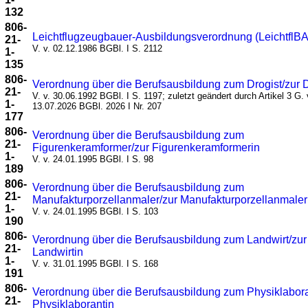
132
806-
Leichtflugzeugbauer-Ausbildungsverordnung (LeichtflB
21-
V. v. 02.12.1986 BGBl. I S. 2112
1-
135
806-
Verordnung über die Berufsausbildung zum Drogist/zur D
21-
V. v. 30.06.1992 BGBl. I S. 1197; zuletzt geändert durch Artikel 3 G. 
1-
13.07.2026 BGBl. 2026 I Nr. 207
177
806-
Verordnung über die Berufsausbildung zum
21-
Figurenkeramformer/zur Figurenkeramformerin
1-
V. v. 24.01.1995 BGBl. I S. 98
189
806-
Verordnung über die Berufsausbildung zum
21-
Manufakturporzellanmaler/zur Manufakturporzellanmaler
1-
V. v. 24.01.1995 BGBl. I S. 103
190
806-
Verordnung über die Berufsausbildung zum Landwirt/zur
21-
Landwirtin
1-
V. v. 31.01.1995 BGBl. I S. 168
191
806-
Verordnung über die Berufsausbildung zum Physiklabor
21-
Physiklaborantin