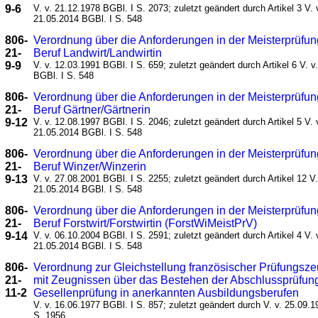
9-6
V. v. 21.12.1978 BGBl. I S. 2073; zuletzt geändert durch Artikel 3 V. 
21.05.2014 BGBl. I S. 548
806-
Verordnung über die Anforderungen in der Meisterprüfun
21-
Beruf Landwirt/Landwirtin
9-9
V. v. 12.03.1991 BGBl. I S. 659; zuletzt geändert durch Artikel 6 V. v
BGBl. I S. 548
806-
Verordnung über die Anforderungen in der Meisterprüfun
21-
Beruf Gärtner/Gärtnerin
9-12
V. v. 12.08.1997 BGBl. I S. 2046; zuletzt geändert durch Artikel 5 V. 
21.05.2014 BGBl. I S. 548
806-
Verordnung über die Anforderungen in der Meisterprüfun
21-
Beruf Winzer/Winzerin
9-13
V. v. 27.08.2001 BGBl. I S. 2255; zuletzt geändert durch Artikel 12 V.
21.05.2014 BGBl. I S. 548
806-
Verordnung über die Anforderungen in der Meisterprüfun
21-
Beruf Forstwirt/Forstwirtin (ForstWiMeistPrV)
9-14
V. v. 06.10.2004 BGBl. I S. 2591; zuletzt geändert durch Artikel 4 V. 
21.05.2014 BGBl. I S. 548
806-
Verordnung zur Gleichstellung französischer Prüfungsz
21-
mit Zeugnissen über das Bestehen der Abschlussprüfun
11-2
Gesellenprüfung in anerkannten Ausbildungsberufen
V. v. 16.06.1977 BGBl. I S. 857; zuletzt geändert durch V. v. 25.09.
S. 1956