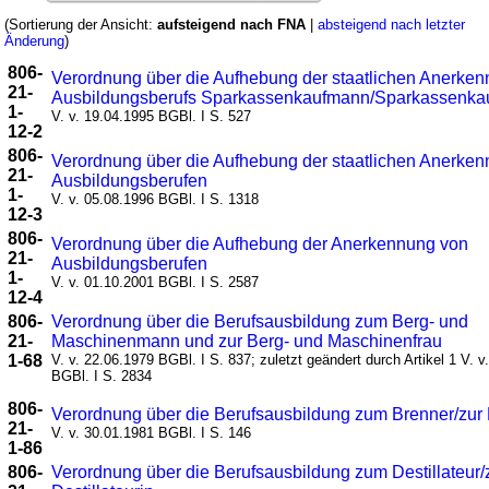
(Sortierung der Ansicht:
aufsteigend nach FNA
|
absteigend nach letzter
Änderung
)
806-
Verordnung über die Aufhebung der staatlichen Anerke
21-
Ausbildungsberufs Sparkassenkaufmann/Sparkassenkau
1-
V. v. 19.04.1995 BGBl. I S. 527
12-2
806-
Verordnung über die Aufhebung der staatlichen Anerke
21-
Ausbildungsberufen
1-
V. v. 05.08.1996 BGBl. I S. 1318
12-3
806-
Verordnung über die Aufhebung der Anerkennung von
21-
Ausbildungsberufen
1-
V. v. 01.10.2001 BGBl. I S. 2587
12-4
806-
Verordnung über die Berufsausbildung zum Berg- und
21-
Maschinenmann und zur Berg- und Maschinenfrau
1-68
V. v. 22.06.1979 BGBl. I S. 837; zuletzt geändert durch Artikel 1 V. v
BGBl. I S. 2834
806-
Verordnung über die Berufsausbildung zum Brenner/zur
21-
V. v. 30.01.1981 BGBl. I S. 146
1-86
806-
Verordnung über die Berufsausbildung zum Destillateur/