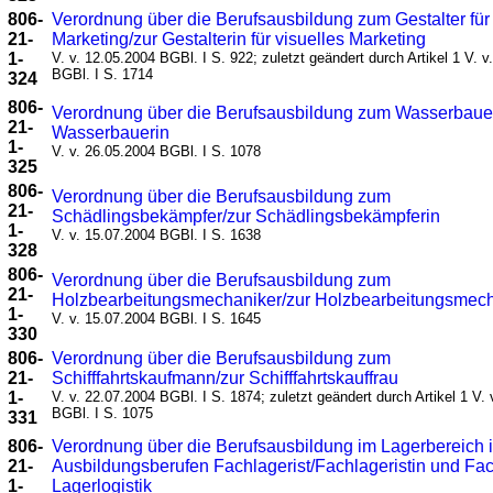
806-
Verordnung über die Berufsausbildung zum Gestalter für 
21-
Marketing/zur Gestalterin für visuelles Marketing
1-
V. v. 12.05.2004 BGBl. I S. 922; zuletzt geändert durch Artikel 1 V. v
BGBl. I S. 1714
324
806-
Verordnung über die Berufsausbildung zum Wasserbaue
21-
Wasserbauerin
1-
V. v. 26.05.2004 BGBl. I S. 1078
325
806-
Verordnung über die Berufsausbildung zum
21-
Schädlingsbekämpfer/zur Schädlingsbekämpferin
1-
V. v. 15.07.2004 BGBl. I S. 1638
328
806-
Verordnung über die Berufsausbildung zum
21-
Holzbearbeitungsmechaniker/zur Holzbearbeitungsmech
1-
V. v. 15.07.2004 BGBl. I S. 1645
330
806-
Verordnung über die Berufsausbildung zum
21-
Schifffahrtskaufmann/zur Schifffahrtskauffrau
1-
V. v. 22.07.2004 BGBl. I S. 1874; zuletzt geändert durch Artikel 1 V.
BGBl. I S. 1075
331
806-
Verordnung über die Berufsausbildung im Lagerbereich 
21-
Ausbildungsberufen Fachlagerist/Fachlageristin und Fach
1-
Lagerlogistik