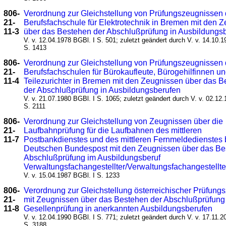
806-
Verordnung zur Gleichstellung von Prüfungszeugnissen 
21-
Berufsfachschule für Elektrotechnik in Bremen mit den 
11-3
über das Bestehen der Abschlußprüfung in Ausbildungs
V. v. 12.04.1978 BGBl. I S. 501; zuletzt geändert durch V. v. 14.10.
S. 1413
806-
Verordnung zur Gleichstellung von Prüfungszeugnissen 
21-
Berufsfachschulen für Bürokaufleute, Bürogehilfinnen u
11-4
Teilezurichter in Bremen mit den Zeugnissen über das 
der Abschlußprüfung in Ausbildungsberufen
V. v. 21.07.1980 BGBl. I S. 1065; zuletzt geändert durch V. v. 02.12
S. 2111
806-
Verordnung zur Gleichstellung von Zeugnissen über die
21-
Laufbahnprüfung für die Laufbahnen des mittleren
11-7
Postbankdienstes und des mittleren Fernmeldedienstes 
Deutschen Bundespost mit den Zeugnissen über das Be
Abschlußprüfung im Ausbildungsberuf
Verwaltungsfachangestellter/Verwaltungsfachangestellt
V. v. 15.04.1987 BGBl. I S. 1233
806-
Verordnung zur Gleichstellung österreichischer Prüfung
21-
mit Zeugnissen über das Bestehen der Abschlußprüfung
11-8
Gesellenprüfung in anerkannten Ausbildungsberufen
V. v. 12.04.1990 BGBl. I S. 771; zuletzt geändert durch V. v. 17.11.2
S. 3188