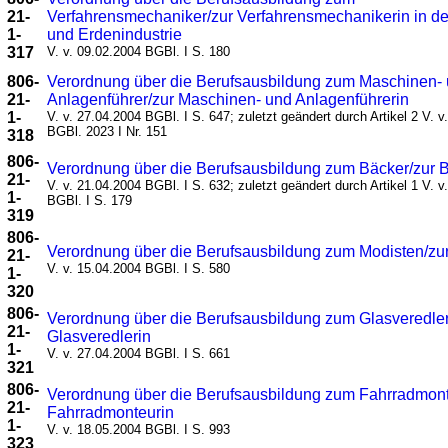
21-
Verfahrensmechaniker/zur Verfahrensmechanikerin in de
1-
und Erdenindustrie
317
V. v. 09.02.2004 BGBl. I S. 180
806-
Verordnung über die Berufsausbildung zum Maschinen-
21-
Anlagenführer/zur Maschinen- und Anlagenführerin
1-
V. v. 27.04.2004 BGBl. I S. 647; zuletzt geändert durch Artikel 2 V. v
BGBl. 2023 I Nr. 151
318
806-
Verordnung über die Berufsausbildung zum Bäcker/zur 
21-
V. v. 21.04.2004 BGBl. I S. 632; zuletzt geändert durch Artikel 1 V. v
1-
BGBl. I S. 179
319
806-
Verordnung über die Berufsausbildung zum Modisten/zur
21-
V. v. 15.04.2004 BGBl. I S. 580
1-
320
806-
Verordnung über die Berufsausbildung zum Glasveredler
21-
Glasveredlerin
1-
V. v. 27.04.2004 BGBl. I S. 661
321
806-
Verordnung über die Berufsausbildung zum Fahrradmont
21-
Fahrradmonteurin
1-
V. v. 18.05.2004 BGBl. I S. 993
323