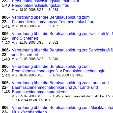
22-
Personaldienstleistungskaufmann/zur
1-40
Personaldienstleistungskauffrau
V. v. 13.02.2008 BGBl. I S. 233
806-
Verordnung über die Berufsausbildung zum
22-
Fotomedienfachmann/zur Fotomedienfachfrau
1-41
V. v. 19.03.2008 BGBl. I S. 457
806-
Verordnung über die Berufsausbildung zur Fachkraft für
22-
und Sicherheit
1-42
V. v. 21.05.2008 BGBl. I S. 932
806-
Verordnung über die Berufsausbildung zur Servicekraft f
22-
und Sicherheit
1-43
V. v. 21.05.2008 BGBl. I S. 940
806-
Verordnung über die Berufsausbildung zum
22-
Produktionstechnologen/zur Produktionstechnologin
1-44
V. v. 16.06.2008 BGBl. I S. 1034, 2009 I S. 3850
806-
Verordnung über die Berufsausbildung zum Land- und
22-
Baumaschinenmechatroniker und zur Land- und
1-46
Baumaschinenmechatronikerin
V. v. 25.07.2008 BGBl. I S. 1545; zuletzt geändert durch Artikel 1 V. 
19.06.2014 BGBl. I S. 811
806-
Verordnung über die Berufsausbildung zum Musikfachhä
22-
Musikfachhändlerin