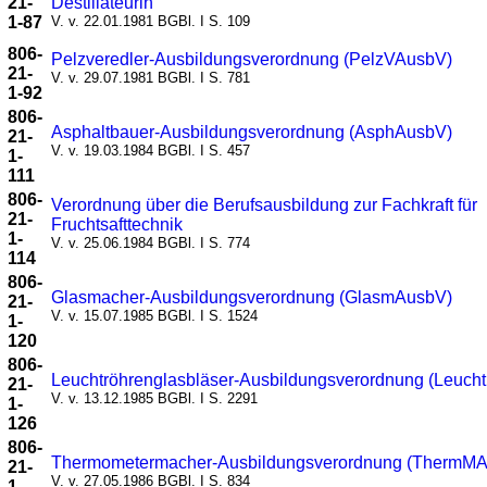
21-
Destillateurin
1-87
V. v. 22.01.1981 BGBl. I S. 109
806-
Pelzveredler-Ausbildungsverordnung (PelzVAusbV)
21-
V. v. 29.07.1981 BGBl. I S. 781
1-92
806-
Asphaltbauer-Ausbildungsverordnung (AsphAusbV)
21-
V. v. 19.03.1984 BGBl. I S. 457
1-
111
806-
Verordnung über die Berufsausbildung zur Fachkraft für
21-
Fruchtsafttechnik
1-
V. v. 25.06.1984 BGBl. I S. 774
114
806-
Glasmacher-Ausbildungsverordnung (GlasmAusbV)
21-
V. v. 15.07.1985 BGBl. I S. 1524
1-
120
806-
Leuchtröhrenglasbläser-Ausbildungsverordnung (Leuch
21-
V. v. 13.12.1985 BGBl. I S. 2291
1-
126
806-
Thermometermacher-Ausbildungsverordnung (ThermM
21-
V. v. 27.05.1986 BGBl. I S. 834
1-