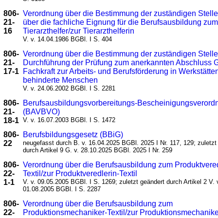
806-
Verordnung über die Bestimmung der zuständigen Stell
21-
über die fachliche Eignung für die Berufsausbildung zu
16
Tierarzthelfer/zur Tierarzthelferin
V. v. 14.04.1986 BGBl. I S. 404
806-
Verordnung über die Bestimmung der zuständigen Stelle 
21-
Durchführung der Prüfung zum anerkannten Abschluss G
17-1
Fachkraft zur Arbeits- und Berufsförderung in Werkstätten
behinderte Menschen
V. v. 24.06.2002 BGBl. I S. 2281
806-
Berufsausbildungsvorbereitungs-Bescheinigungsverord
21-
(BAVBVO)
18-1
V. v. 16.07.2003 BGBl. I S. 1472
806-
Berufsbildungsgesetz (BBiG)
22
neugefasst durch B. v. 16.04.2025 BGBl. 2025 I Nr. 117, 129; zuletzt
durch Artikel 9 G. v. 28.10.2025 BGBl. 2025 I Nr. 259
806-
Verordnung über die Berufsausbildung zum Produktvered
22-
Textil/zur Produktveredlerin-Textil
1-1
V. v. 09.05.2005 BGBl. I S. 1269; zuletzt geändert durch Artikel 2 V. 
01.08.2005 BGBl. I S. 2287
806-
Verordnung über die Berufsausbildung zum
22-
Produktionsmechaniker-Textil/zur Produktionsmechaniker