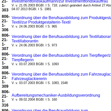
21-
Investmentfondskaufmann/zur Investmentfondskauffrau
1-
V. v. 21.05.2003 BGBl. I S. 718; zuletzt geändert durch Artikel 27 Abs
04.07.2013 BGBl. I S. 1981
303
806-
Verordnung über die Berufsausbildung zum Produktgesta
21-
Textil/zur Produktgestalterin-Textil
1-
V. v. 24.06.2003 BGBl. I S. 965
306
806-
Verordnung über die Berufsausbildung zum Textillaboran
21-
Textillaborantin
1-
V. v. 24.06.2003 BGBl. I S. 973
307
806-
Verordnung über die Berufsausbildung zum Tierpfleger/z
21-
Tierpflegerin
1-
V. v. 03.07.2003 BGBl. I S. 1093
308
806-
Verordnung über die Berufsausbildung zum Fahrzeuglack
21-
Fahrzeuglackiererin
1-
V. v. 03.07.2003 BGBl. I S. 1083, 1548
309
806-
Aufbereitungsmechaniker-Ausbildungsverordnung
21-
V. v. 09.02.2004 BGBl. I S. 160
1-
316
806-
Verordnung über die Berufsausbildung zum