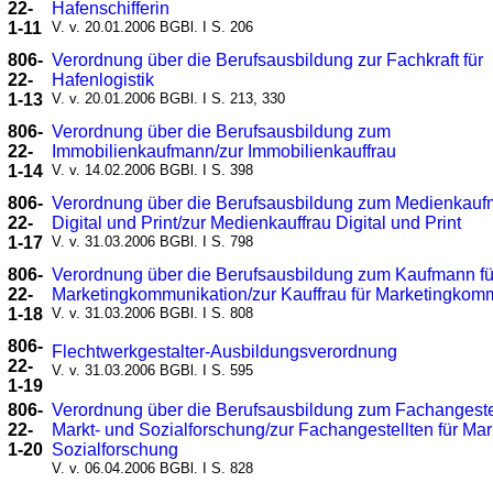
22-
Hafenschifferin
1-11
V. v. 20.01.2006 BGBl. I S. 206
806-
Verordnung über die Berufsausbildung zur Fachkraft für
22-
Hafenlogistik
1-13
V. v. 20.01.2006 BGBl. I S. 213, 330
806-
Verordnung über die Berufsausbildung zum
22-
Immobilienkaufmann/zur Immobilienkauffrau
1-14
V. v. 14.02.2006 BGBl. I S. 398
806-
Verordnung über die Berufsausbildung zum Medienkau
22-
Digital und Print/zur Medienkauffrau Digital und Print
1-17
V. v. 31.03.2006 BGBl. I S. 798
806-
Verordnung über die Berufsausbildung zum Kaufmann fü
22-
Marketingkommunikation/zur Kauffrau für Marketingkom
1-18
V. v. 31.03.2006 BGBl. I S. 808
806-
Flechtwerkgestalter-Ausbildungsverordnung
22-
V. v. 31.03.2006 BGBl. I S. 595
1-19
806-
Verordnung über die Berufsausbildung zum Fachangestel
22-
Markt- und Sozialforschung/zur Fachangestellten für Mar
1-20
Sozialforschung
V. v. 06.04.2006 BGBl. I S. 828