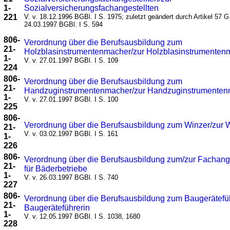
1-
Sozialversicherungsfachangestellten
221
V. v. 18.12.1996 BGBl. I S. 1975; zuletzt geändert durch Artikel 57 G.
24.03.1997 BGBl. I S. 594
806-
Verordnung über die Berufsausbildung zum
21-
Holzblasinstrumentenmacher/zur Holzblasinstrumenten
1-
V. v. 27.01.1997 BGBl. I S. 109
224
806-
Verordnung über die Berufsausbildung zum
21-
Handzuginstrumentenmacher/zur Handzuginstrumenten
1-
V. v. 27.01.1997 BGBl. I S. 100
225
806-
Verordnung über die Berufsausbildung zum Winzer/zur 
21-
V. v. 03.02.1997 BGBl. I S. 161
1-
226
806-
Verordnung über die Berufsausbildung zum/zur Fachang
21-
für Bäderbetriebe
1-
V. v. 26.03.1997 BGBl. I S. 740
227
806-
Verordnung über die Berufsausbildung zum Baugerätefüh
21-
Baugeräteführerin
1-
V. v. 12.05.1997 BGBl. I S. 1038, 1680
228