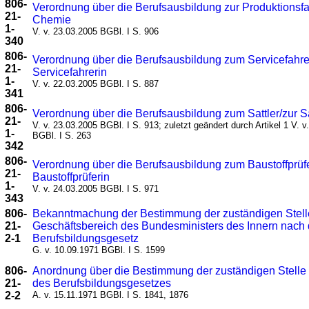
806-
Verordnung über die Berufsausbildung zur Produktionsfa
21-
Chemie
1-
V. v. 23.03.2005 BGBl. I S. 906
340
806-
Verordnung über die Berufsausbildung zum Servicefahre
21-
Servicefahrerin
1-
V. v. 22.03.2005 BGBl. I S. 887
341
806-
Verordnung über die Berufsausbildung zum Sattler/zur Sa
21-
V. v. 23.03.2005 BGBl. I S. 913; zuletzt geändert durch Artikel 1 V. v
1-
BGBl. I S. 263
342
806-
Verordnung über die Berufsausbildung zum Baustoffprüfe
21-
Baustoffprüferin
1-
V. v. 24.03.2005 BGBl. I S. 971
343
806-
Bekanntmachung der Bestimmung der zuständigen Stelle
21-
Geschäftsbereich des Bundesministers des Innern nach
2-1
Berufsbildungsgesetz
G. v. 10.09.1971 BGBl. I S. 1599
806-
Anordnung über die Bestimmung der zuständigen Stelle
21-
des Berufsbildungsgesetzes
2-2
A. v. 15.11.1971 BGBl. I S. 1841, 1876