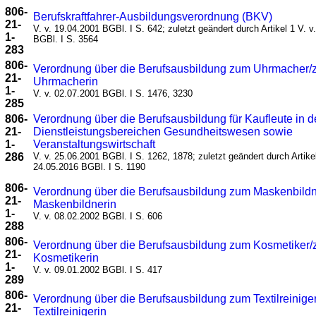
806-
Berufskraftfahrer-Ausbildungsverordnung (BKV)
21-
V. v. 19.04.2001 BGBl. I S. 642; zuletzt geändert durch Artikel 1 V. v
1-
BGBl. I S. 3564
283
806-
Verordnung über die Berufsausbildung zum Uhrmacher/
21-
Uhrmacherin
1-
V. v. 02.07.2001 BGBl. I S. 1476, 3230
285
806-
Verordnung über die Berufsausbildung für Kaufleute in 
21-
Dienstleistungsbereichen Gesundheitswesen sowie
1-
Veranstaltungswirtschaft
286
V. v. 25.06.2001 BGBl. I S. 1262, 1878; zuletzt geändert durch Artikel
24.05.2016 BGBl. I S. 1190
806-
Verordnung über die Berufsausbildung zum Maskenbildn
21-
Maskenbildnerin
1-
V. v. 08.02.2002 BGBl. I S. 606
288
806-
Verordnung über die Berufsausbildung zum Kosmetiker/
21-
Kosmetikerin
1-
V. v. 09.01.2002 BGBl. I S. 417
289
806-
Verordnung über die Berufsausbildung zum Textilreiniger
21-
Textilreinigerin